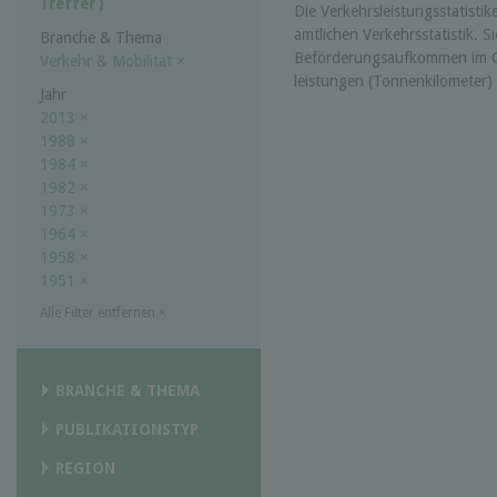
Treffer )
Die Verkehrs­leistungs­statist
amtlichen Verkehrs­statistik.
Branche & Thema
Beförderungs­aufkommen im G
Verkehr & Mobilität
×
leistungen (Tonnen­kilometer)
Jahr
2013
×
1988
×
1984
×
1982
×
1973
×
1964
×
1958
×
1951
×
Alle Filter entfernen
×
BRANCHE & THEMA
PUBLIKATIONSTYP
REGION