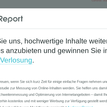
Die Werte-Lan
Deutschen
Die GIM Fahrr
Typolo