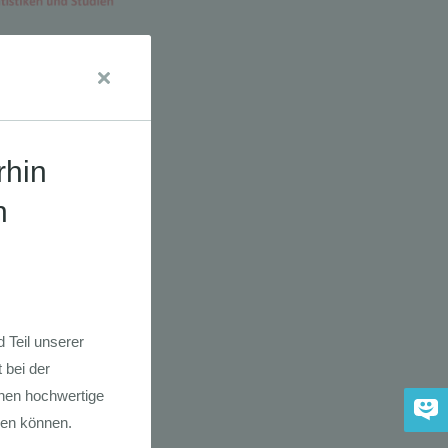
dkarte der
 2030
adfahrer-
gie