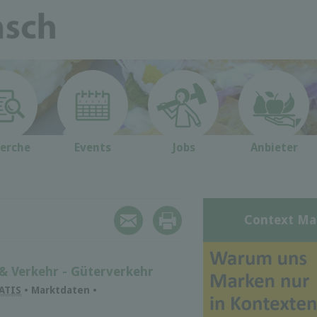
erche
Events
Jobs
Anbieter
Context Ma
 & Verkehr - Güterverkehr
ATIS
• Marktdaten •