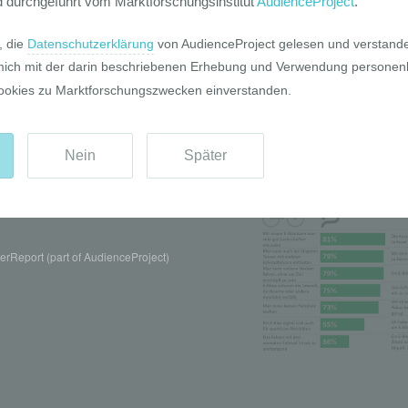
Pro und Contr
rReport (part of AudienceProject)