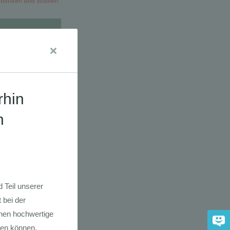
dkarte der
 2030
adfahrer-
gie