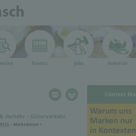
erche
Events
Jobs
Anbieter
Context Ma
 & Verkehr - Güterverkehr
ATIS
• Marktdaten •