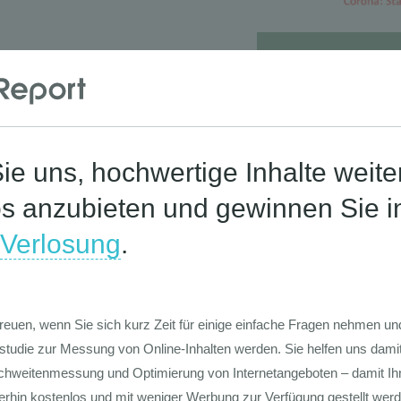
Die Werte-Lan
Deutschen
Die GIM Fahrr
Typolo