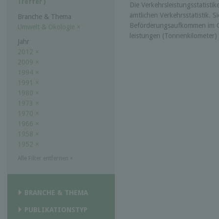
Treffer )
Die Verkehrs­leistungs­statist
amtlichen Verkehrs­statistik.
Branche & Thema
Beförderungs­aufkommen im G
Umwelt & Ökologie
×
leistungen (Tonnen­kilometer)
Jahr
2012
×
2009
×
1994
×
1991
×
1980
×
1973
×
1970
×
1966
×
1958
×
1952
×
Alle Filter entfernen
×
BRANCHE & THEMA
PUBLIKATIONSTYP