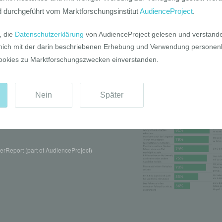
Pro und Contr
rReport (part of AudienceProject)