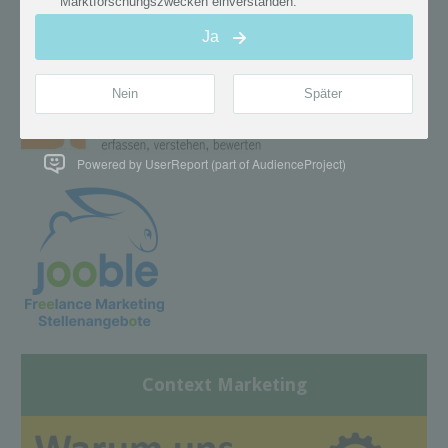
Powered by UserReport (part of AudienceProject)
Context Marketing