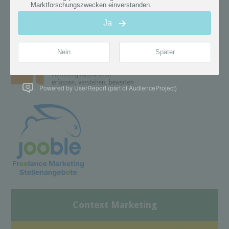
Powered by UserReport (part of AudienceProject)
Context Marketing