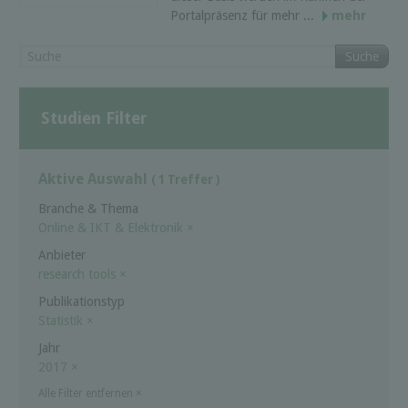
Portalpräsenz für mehr ...
mehr
Suche
Studien Filter
Aktive Auswahl
( 1 Treffer )
Branche & Thema
Online & IKT & Elektronik
×
Anbieter
research tools
×
Publikationstyp
Statistik
×
Jahr
2017
×
Alle Filter entfernen
×