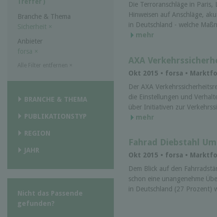
Treffer )
Die Terroranschläge in Paris,
Hinweisen auf Anschläge, ak
Branche & Thema
in Deutschland - welche Maßn
Sicherheit
×
mehr
Anbieter
forsa
×
AXA Verkehrssicherh
Alle Filter entfernen
×
Okt 2015 • forsa • Marktf
Der AXA Verkehrssicherheitsre
die Einstellungen und Verhal
BRANCHE & THEMA
über Initiativen zur Verkehrss
PUBLIKATIONSTYP
mehr
REGION
Fahrad Diebstahl Um
JAHR
Okt 2015 • forsa • Markt
Dem Blick auf den Fahrradstä
schon eine unangenehme Überr
in Deutschland (27 Prozent) 
Nicht das Passende
gefunden?