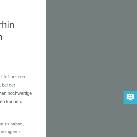
dkarte der
 2030
adfahrer-
gie