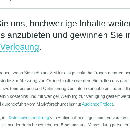
Die Werte-Lan
Deutschen
Die GIM Fahrr
Typolo