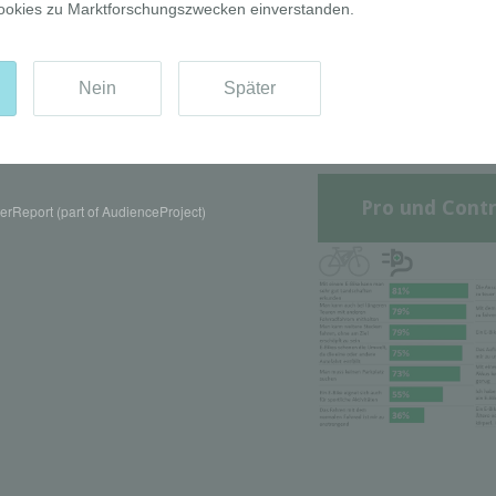
Pro und Contr
rReport (part of AudienceProject)