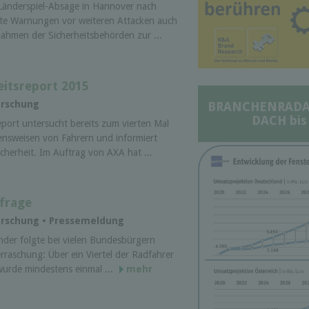
 Länderspiel-Absage in Hannover nach
ute Warnungen vor weiteren Attacken auch
ahmen der Sicherheitsbehörden zur ...
eitsreport 2015
orschung
BRANCHENRADAR 
DACH bis
port untersucht bereits zum vierten Mal
tensweisen von Fahrern und informiert
icherheit. Im Auftrag von AXA hat ...
frage
forschung • Pressemeldung
nder folgte bei vielen Bundesbürgern
aschung: Über ein Viertel der Radfahrer
wurde mindestens einmal ...
mehr