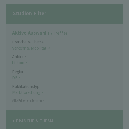
Studien Filter
Aktive Auswahl
( 7 Treffer )
Branche & Thema
Verkehr & Mobilität
×
Anbieter
bitkom
×
Region
DE
×
Publikationstyp
Marktforschung
×
Alle Filter entfernen
×
BRANCHE & THEMA