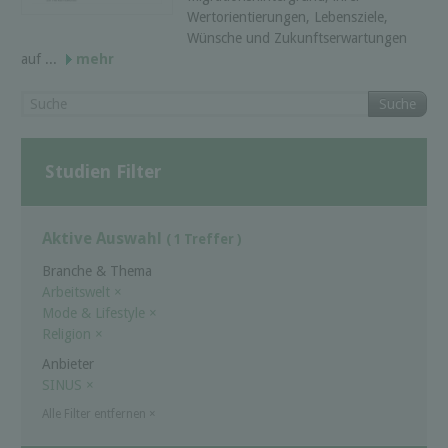
Wertorientierungen, Lebensziele,
Wünsche und Zukunftserwartungen
auf ...
mehr
Suche
Studien Filter
Aktive Auswahl
( 1 Treffer )
Branche & Thema
Arbeitswelt
×
Mode & Lifestyle
×
Religion
×
Anbieter
SINUS
×
Alle Filter entfernen
×