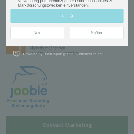
Powered by UserReport (part of AudienceProject)
Context Marketing