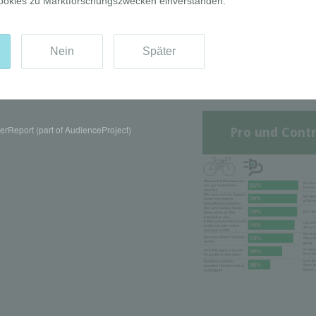
rReport (part of AudienceProject)
Pro und Contr