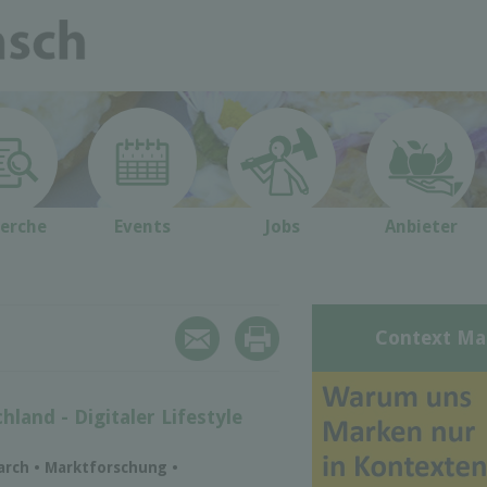
erche
Events
Jobs
Anbieter
Context Ma
land - Digitaler Lifestyle
arch • Marktforschung •