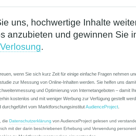
Die Werte-Lan
Deutschen
Die GIM Fahrr
Typolo