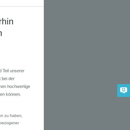
dkarte der
 2030
adfahrer-
gie