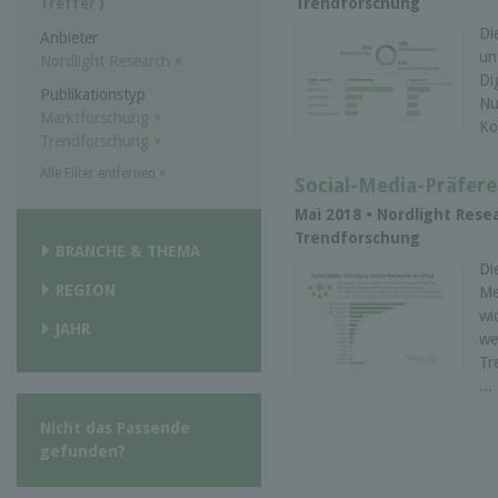
Trendforschung
Treffer )
Di
Anbieter
un
Nordlight Research
×
Di
Publikationstyp
Nu
Marktforschung
×
Ko
Trendforschung
×
Alle Filter entfernen
×
Social-Media-Präfer
Mai 2018 • Nordlight Rese
Trendforschung
BRANCHE & THEMA
Di
REGION
Me
wi
JAHR
we
Tr
...
Nicht das Passende
gefunden?