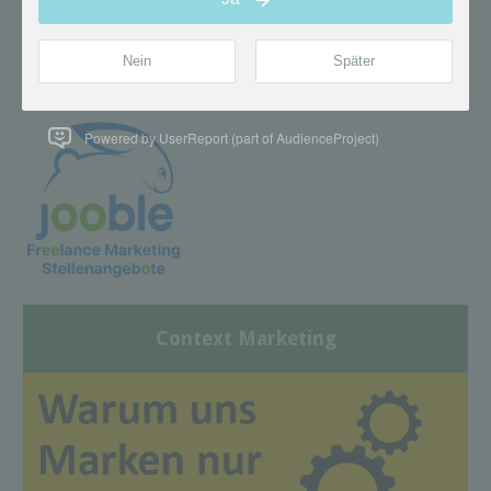
Powered by UserReport (part of AudienceProject)
Context Marketing