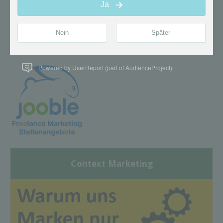
Powered by UserReport (part of AudienceProject)
Context Marketing