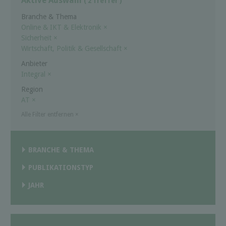
Aktive Auswahl
( 2 Treffer )
Branche & Thema
Online & IKT & Elektronik
×
Sicherheit
×
Wirtschaft, Politik & Gesellschaft
×
Anbieter
Integral
×
Region
AT
×
Alle Filter entfernen
×
BRANCHE & THEMA
PUBLIKATIONSTYP
JAHR