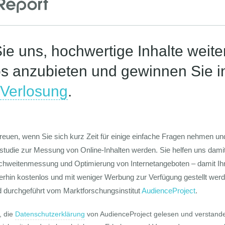
Die Werte-Lan
Deutschen
Die GIM Fahrr
Typolo