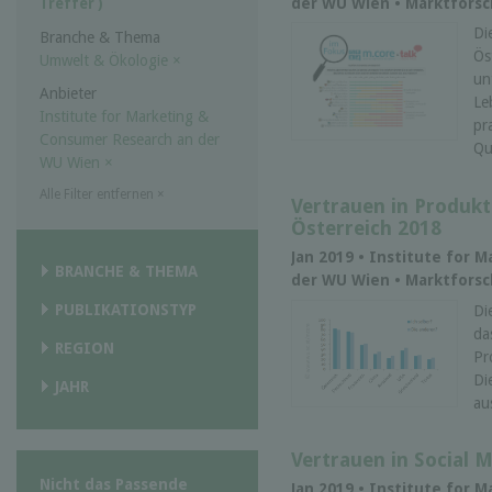
der WU Wien • Marktfors
Treffer )
Di
Branche & Thema
Ös
Umwelt & Ökologie
×
un
Anbieter
Le
Institute for Marketing &
pr
Consumer Research an der
Qu
WU Wien
×
Alle Filter entfernen
×
Vertrauen in Produkt
Österreich 2018
Jan 2019 • Institute for
BRANCHE & THEMA
der WU Wien • Marktfors
PUBLIKATIONSTYP
Di
da
REGION
Pr
Di
JAHR
au
Vertrauen in Social M
Nicht das Passende
Jan 2019 • Institute for