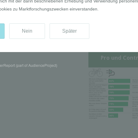
Pro und Contr
rReport (part of AudienceProject)