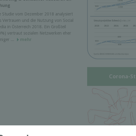
chung
e Studie vom Dezember 2018 analysiert
s Vertrauen und die Nutzung von Social
dia in Österreich 2018. Ein Großteil
0%) vertraut sozialen Netzwerken eher
niger ...
mehr
Corona-St