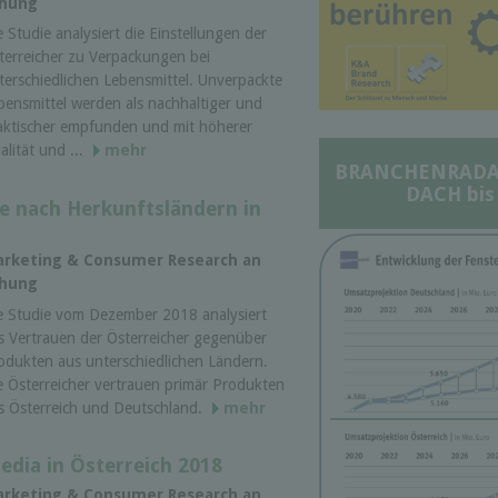
chung
e Studie analysiert die Einstellungen der
terreicher zu Verpackungen bei
terschiedlichen Lebensmittel. Unverpackte
bensmittel werden als nachhaltiger und
aktischer empfunden und mit höherer
alität und ...
mehr
BRANCHENRADAR 
DACH bis
e nach Herkunftsländern in
 Marketing & Consumer Research an
chung
e Studie vom Dezember 2018 analysiert
s Vertrauen der Österreicher gegenüber
odukten aus unterschiedlichen Ländern.
e Österreicher vertrauen primär Produkten
s Österreich und Deutschland.
mehr
edia in Österreich 2018
 Marketing & Consumer Research an