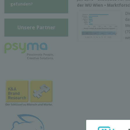
gefunden?
der WU Wien • Marktfors
Di
da
Me
Unsere Partner
(7
we