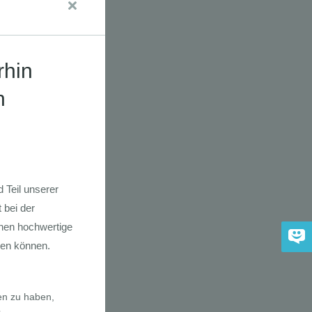
dkarte der
 2030
adfahrer-
gie