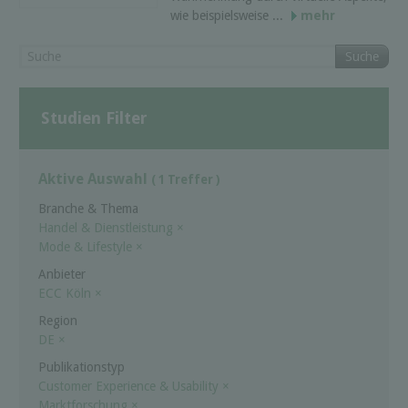
wie beispielsweise ...
mehr
Suche
Studien Filter
Aktive Auswahl
( 1 Treffer )
Branche & Thema
Handel & Dienstleistung
×
Mode & Lifestyle
×
Anbieter
ECC Köln
×
Region
DE
×
Publikationstyp
Customer Experience & Usability
×
Marktforschung
×