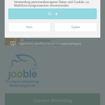
Powered by UserReport (part of AudienceProject)
Context Marketing