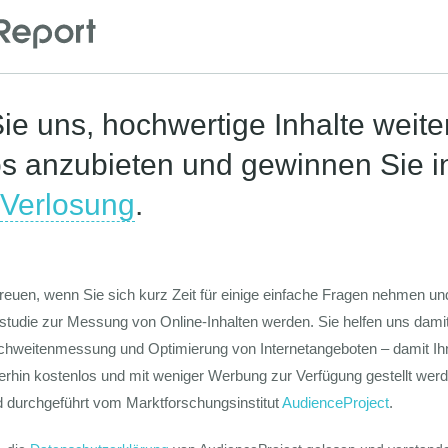
Die Werte-Lan
Deutschen
Die GIM Fahrr
Typolo