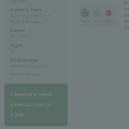
Treffer )
Je
Um
Branche & Thema
Au
Marketing & Medien
×
di
Mode & Lifestyle
×
As
Anbieter
ECC Köln
×
Region
DE
×
Publikationstyp
Marktforschungstool
×
Alle Filter entfernen
×
BRANCHE & THEMA
PUBLIKATIONSTYP
JAHR