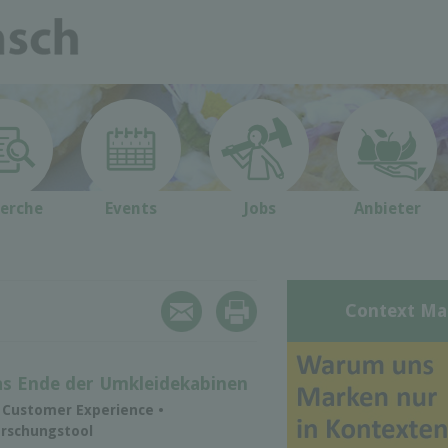
erche
Events
Jobs
Anbieter
Context Ma
das Ende der Umkleidekabinen
, Customer Experience •
orschungstool