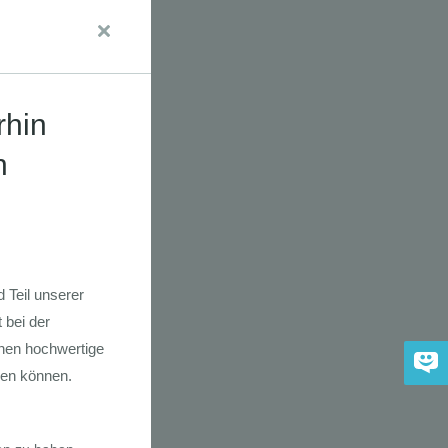
dkarte der
 2030
adfahrer-
gie