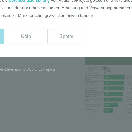
Pro und Contr
rReport (part of AudienceProject)