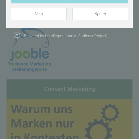
Powered by UserReport (part of AudienceProject)
Context Marketing