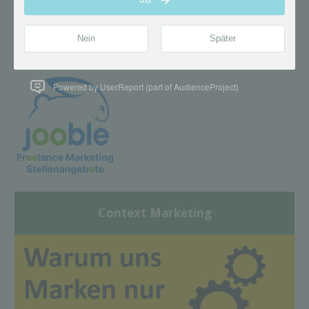
Powered by UserReport (part of AudienceProject)
Context Marketing