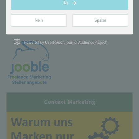
Powered by UserReport (part of AudienceProject)
Context Marketing