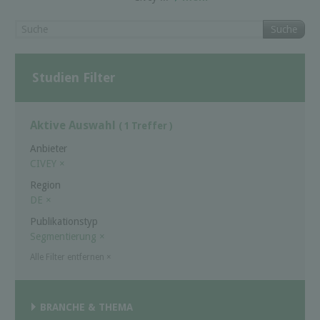
Suche
Studien Filter
Aktive Auswahl
( 1 Treffer )
Anbieter
CIVEY
×
Region
DE
×
Publikationstyp
Segmentierung
×
Alle Filter entfernen
×
BRANCHE & THEMA