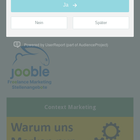
Powered by UserReport (part of AudienceProject)
Context Marketing