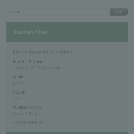
Suche
Studien Filter
Aktive Auswahl
( 1 Treffer )
Branche & Thema
Online & IKT & Elektronik
×
Anbieter
BDU
×
Region
DE
×
Publikationstyp
Paper & Blog
×
Alle Filter entfernen
×