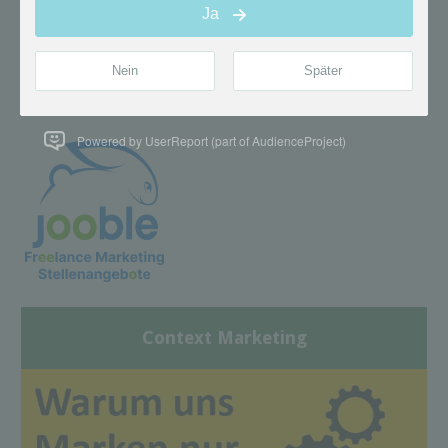
Powered by UserReport (part of AudienceProject)
Context Marketing