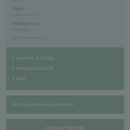
GIM
×
Region
International
×
Publikationstyp
Fallstudie
×
Alle Filter entfernen
×
BRANCHE & THEMA
PUBLIKATIONSTYP
JAHR
Nicht das Passende gefunden?
Unsere Partner