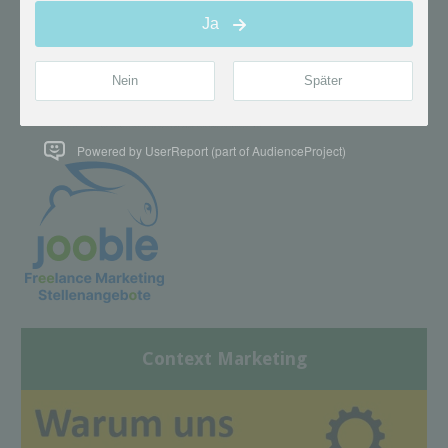
Powered by UserReport (part of AudienceProject)
Context Marketing