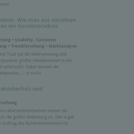
mehr
ebnis. Wie man aus einzelnen
en ein Gesamterlebnis
itung • Usability, Customer
ung • Trendforschung • Marktanalyse
nd Trust hat die Wahrnehmung und
tpunkten großer Händlermarken in der
 untersucht. Dabei standen die
aktpunkte, ...
mehr
elsicherheit und
orschung
nd Lebensmittelsicherheit messen die
utz die größte Bedeutung zu. Dies ergab
im Auftrag des Bundesministeriums für