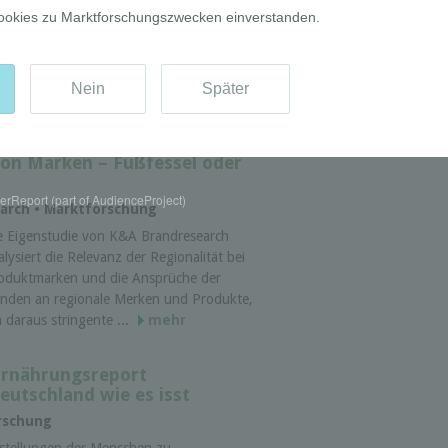
e Infografik zeigt die Statistiken einer
frage zu Konsum von Bio-Lebensmittel
er Lebensmittel aus kontrolliert
oligischem Anbau in Deutschland in den
ten und neuen Bundesländern.
mehr
von Marken – Fußfessel oder
rReport (part of AudienceProject)
arch • Marktforschung
e Eigenstudie von K&A Brandresearch
alysiert die Relevanz der Regionalität bei
oduktmarken und die Ansprüche der
nden an regionale Merken und Produkte,
 daraus stringente ...
mehr
Ernährungsreport
eutschland wie es isst
rschung