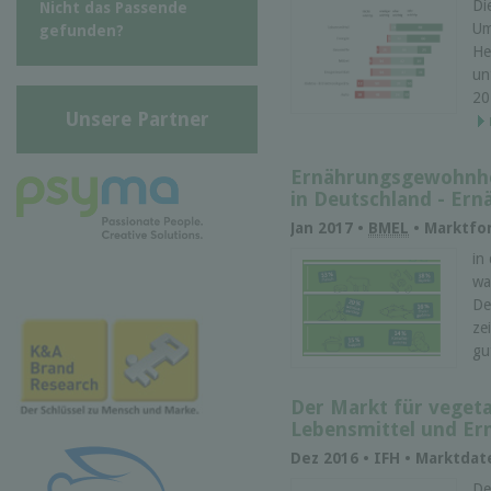
Di
Nicht das Passende
Um
gefunden?
He
un
20
Unsere Partner
Ernährungsgewohnhe
in Deutschland - Er
Jan 2017 •
BMEL
• Marktfo
in
wa
De
ze
gu
Der Markt für veget
Lebensmittel und Er
Dez 2016 • IFH • Marktda
De