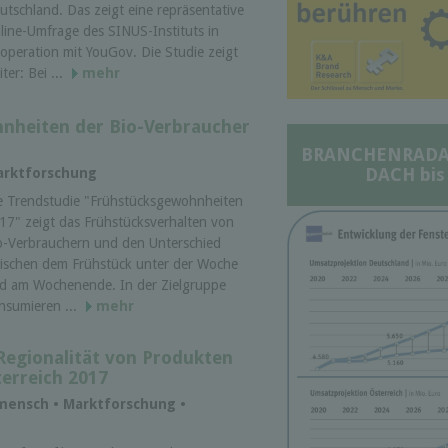
utschland. Das zeigt eine repräsentative
line-Umfrage des SINUS-Instituts in
operation mit YouGov. Die Studie zeigt
ter: Bei ...
mehr
nheiten der Bio-Verbraucher
BRANCHENRADAR 
DACH bis
Marktforschung
e Trendstudie "Frühstücksgewohnheiten
17" zeigt das Frühstücksverhalten von
o-Verbrauchern und den Unterschied
ischen dem Frühstück unter der Woche
d am Wochenende. In der Zielgruppe
nsumieren ...
mehr
Regionalität von Produkten
erreich 2017
mensch • Marktforschung •