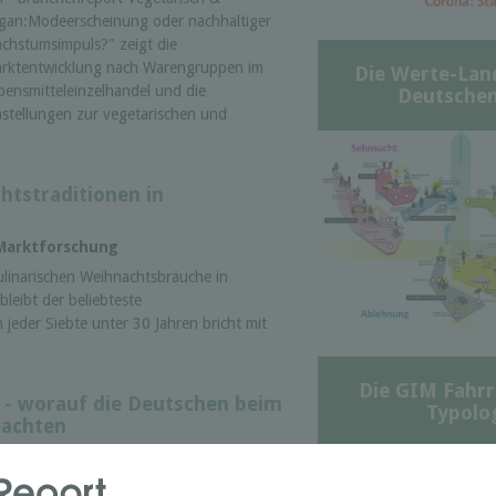
gan:Modeerscheinung oder nachhaltiger
chstumsimpuls?" zeigt die
rktentwicklung nach Warengruppen im
Die Werte-Lan
bensmitteleinzelhandel und die
Deutschen
nstellungen zur vegetarischen und
htstraditionen in
 Marktforschung
ulinarischen Weihnachtsbräuche in
leibt der beliebteste
jeder Siebte unter 30 Jahren bricht mit
Die GIM Fahrr
 - worauf die Deutschen beim
Typolo
 achten
schung
e Umfrage zum Thema