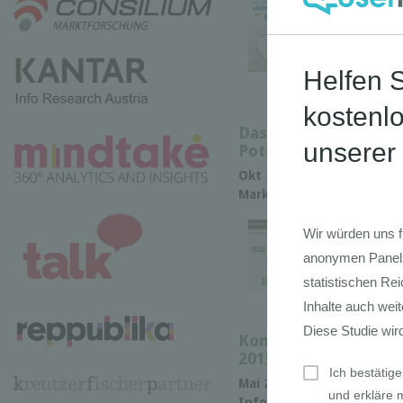
Le
Tr
Ve
wic
Das wirtschaftliche u
Potenzial von Smart
Okt 2016 • ATKearney • B
Marktforschung • Marktan
Di
Di
Ag
Um
ei
Konsum von Bio-Lebe
2015
Mai 2016 • marktmeinung
Infografik