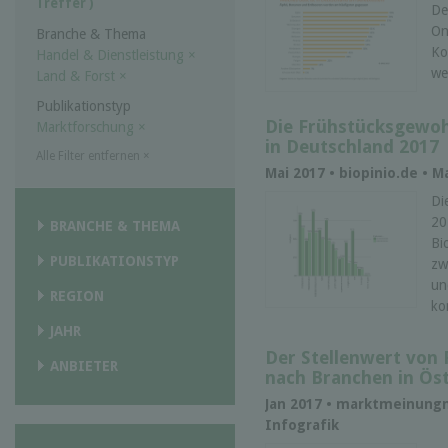
Treffer )
De
On
Branche & Thema
Ko
Handel & Dienstleistung
×
wei
Land & Forst
×
Publikationstyp
Die Frühstücksgewoh
Marktforschung
×
in Deutschland 2017
Alle Filter entfernen
×
Mai 2017 • biopinio.de • 
Di
20
BRANCHE & THEMA
Bi
PUBLIKATIONSTYP
zw
un
REGION
ko
JAHR
Der Stellenwert von 
ANBIETER
nach Branchen in Öst
Jan 2017 • marktmeinung
Infografik