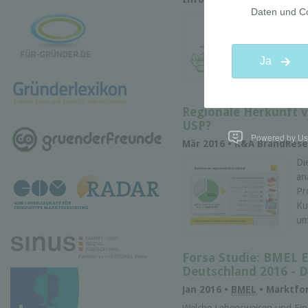
Di
Um
od
ök
al
Regionale Herkunft 
USP?
Powered by Use
Mär 2016 • K&A BrandRese
Di
an
Pr
Ku
um
Forsa Studie: BMEL 
Deutschland 2016 - D
Jan 2016 •
BMEL
• Marktfo