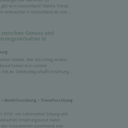
stellungen der Menschen zu
gibt es in Deutschland? Welche Trends
 Verbraucher in Deutschland ein und ...
 zwischen Genuss und
hrungsverhalten in
hung
ohne Vitalität. Wer sich richtig ernährt
darauf kommt es in unserer
 Zeit an. Gleichzeitig schafft Ernährung ...
ut • Marktforschung • Trendforschung
 2016" von Lebensmittel Zeitung und
 beobachtet Ernährungsscout Hanni
für den Konsumenten zunehmend zum