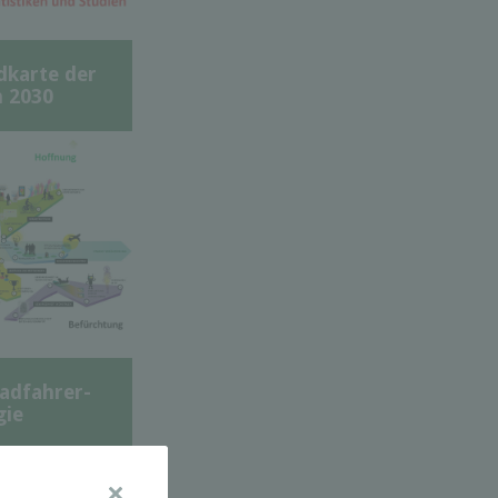
dkarte der
 2030
adfahrer-
gie