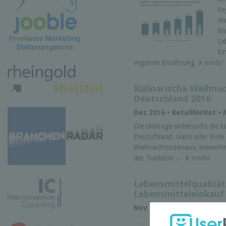
Ve
Wa
Ma
Le
Ei
veganen Ernährung
mehr
Kulinarische Weihnac
Deutschland 2016
Dez 2016 • RetailMeNot •
Die Umfrage untersucht die k
Deutschland. Gans oder Ente b
Weihnachtsschmaus, immerhin 
der Tradition ...
mehr
Lebensmittelqualität
Lebensmitteleinkauf
Nov 2016 •
DPA
• Marktfor
Di