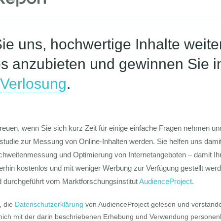
bensmittelqualität zeigt einen neuen
end: Gegenüber 2014 ist den deutschen
rbrauchern bei Lebensmittel Geschmack
htiger als der Preis. Für ein Drittel ...
mehr
nd gesellschaftliche
 Farming
Pro und Contr
ranchenstudien • Marktdaten •
alyse
e Studie „Agriculture Is Fertile Ground for
gitization” zeigt, wie Unternehmen am
rarmarkt durch Digitalisierung neue
satzpotenziale abholen können und auf
ne veränderte Nachfrage durch ...
mehr
nsmitteln in Deutschland
mensch • Marktforschung •