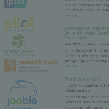
Welche Lebensweisen und Ein
Lebensmitteln und Ernährung 
und Entwicklungen? Wo kaufen
mehr
Umfrage zur Balance
Vernunft beim Erneä
Österreich
Nov 2015 •
_
• Marktforsc
Die Ernährung schafft zweifels
hat mehr Lebensenergie und 
stressgeplagten schnelllebigen
mehr
Food Report 2016
Jul 2015 • zukunftsinstit
• Marktanalyse
Im gemeinsamen "Food Report
Frankfurter Zukunftsinstitut
Rützler, dass Lebensmittel 