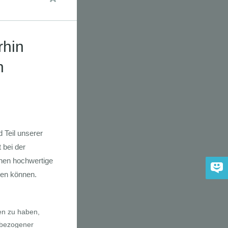
dkarte der
 2030
adfahrer-
gie