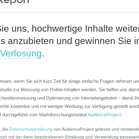
Die Werte-Lan
Deutschen
Die GIM Fahrr
Typolo