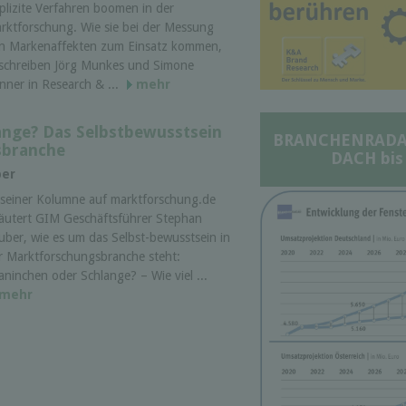
plizite Verfahren boomen in der
rktforschung. Wie sie bei der Messung
n Markenaffekten zum Einsatz kommen,
schreiben Jörg Munkes und Simone
nner in Research & ...
mehr
ange? Das Selbstbewusstsein
BRANCHENRADAR 
sbranche
DACH bis
per
 seiner Kolumne auf marktforschung.de
läutert GIM Geschäftsführer Stephan
uber, wie es um das Selbst-bewusstsein in
r Marktforschungsbranche steht:
aninchen oder Schlange? – Wie viel ...
mehr