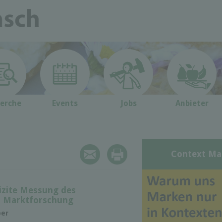
erche
Events
Jobs
Anbieter
Context Ma
lizite Messung des
r Marktforschung
per