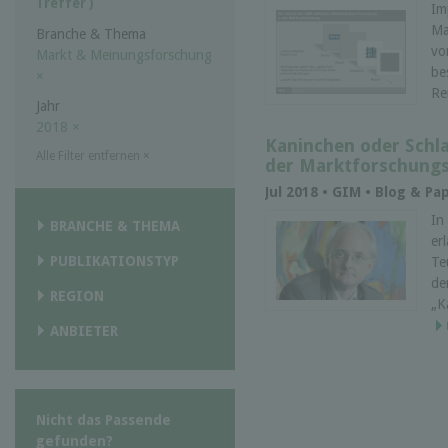
Treffer )
Im
Ma
Branche & Thema
vo
Markt & Meinungsforschung
be
×
Re
Jahr
2018
×
Kaninchen oder Schl
Alle Filter entfernen
×
der Marktforschung
Jul 2018 • GIM • Blog & Pa
In
BRANCHE & THEMA
er
PUBLIKATIONSTYP
Te
de
REGION
„K
ANBIETER
Nicht das Passende
gefunden?