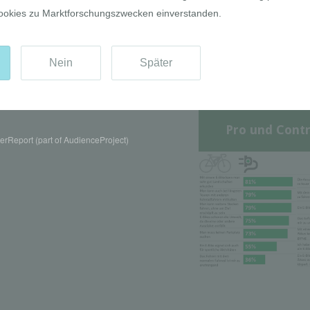
Pro und Contr
rReport (part of AudienceProject)