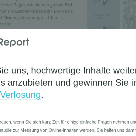
s sieben Tage noch bis zum großen Fest.
hon alle Geschenke besorgt? Die Markt-
d Meinungsforschungsplattform ...
mehr
Mediennutzung der
arktforschung
Pro und Contr
e Studie enthält wertvolle Insights zu
lgenden Themenbereichen:
diennutzung (Bewegtbild, Audio, Print,
line & cross-medial), Informationssuche-
rhalten, Werbewahrnehmung,
emeninteressen, ausgeübte Sportarten,
te, typische ...
mehr
ersicherungen in Europa 2019
udien • Marktdaten •
alyse