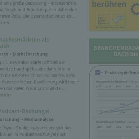
st eine große Bedeutung – insbesondere
aditionen und Bräuche spielen dabei eine
ntrale Rolle. Die Österreicher:innen ab ...
mehr
hnachtsmärkten als
eich
BRANCHENRADAR 
DACH bis
arch • Marktforschung
 27. November startet offiziell die
ventzeit und spätestens dann öffnen
ch die beliebten Christkindlmärkte. 83%
r österreichischen Bevölkerung wird heuer
nen der vielen Weihnachtsmärkte ...
mehr
Podcast-Dschungel
forschung • Mediaanalyse
e Psyma-Studie analysiert wie sich das
blikum im Podcast-Dschungel noch