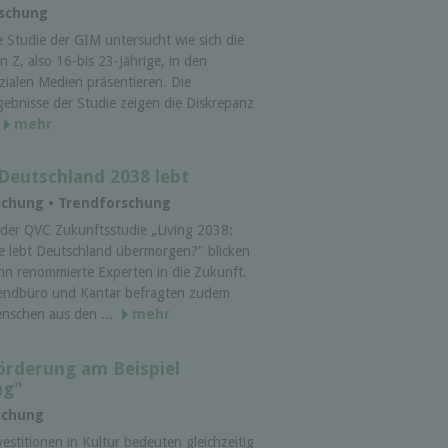
rschung
e Studie der GIM untersucht wie sich die
n Z, also 16-bis 23-Jährige, in den
zialen Medien präsentieren. Die
gebnisse der Studie zeigen die Diskrepanz
mehr
Deutschland 2038 lebt
rschung • Trendforschung
 der QVC Zukunftsstudie „Living 2038:
e lebt Deutschland übermorgen?" blicken
hn renommierte Experten in die Zukunft.
endbüro und Kantar befragten zudem
nschen aus den ...
mehr
örderung am Beispiel
ng"
rschung
vestitionen in Kultur bedeuten gleichzeitig