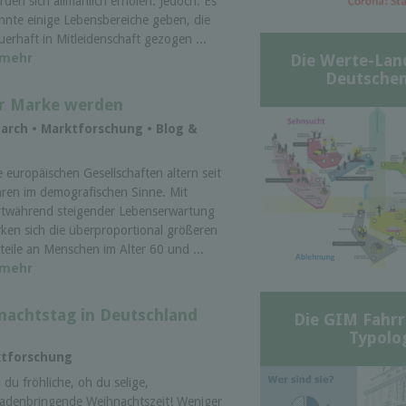
rden sich allmählich erholen. Jedoch: Es
nnte einige Lebensbereiche geben, die
uerhaft in Mitleidenschaft gezogen ...
Die Werte-Lan
mehr
Deutschen
ur Marke werden
arch • Marktforschung • Blog &
e europäischen Gesellschaften altern seit
hren im demografischen Sinne. Mit
rtwährend steigender Lebenserwartung
rken sich die überproportional größeren
teile an Menschen im Alter 60 und ...
mehr
nachtstag in Deutschland
Die GIM Fahrr
Typolo
ktforschung
 du fröhliche, oh du selige,
adenbringende Weihnachtszeit! Weniger