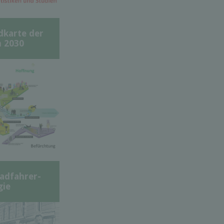
dkarte der
 2030
adfahrer-
gie