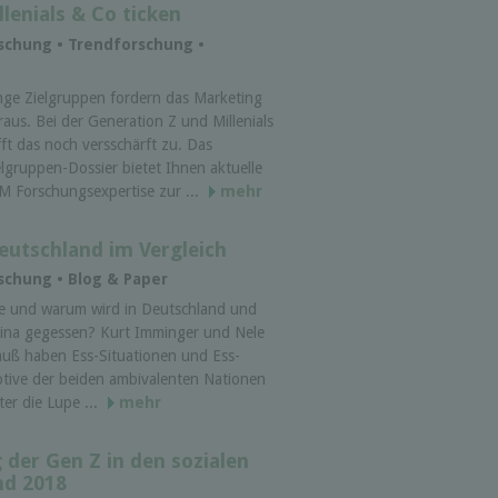
lenials & Co ticken
rschung • Trendforschung •
nge Zielgruppen fordern das Marketing
raus. Bei der Generation Z und Millenials
ifft das noch versschärft zu. Das
elgruppen-Dossier bietet Ihnen aktuelle
M Forschungsexpertise zur ...
mehr
eutschland im Vergleich
schung • Blog & Paper
e und warum wird in Deutschland und
ina gegessen? Kurt Imminger und Nele
auß haben Ess-Situationen und Ess-
tive der beiden ambivalenten Nationen
ter die Lupe ...
mehr
 der Gen Z in den sozialen
nd 2018