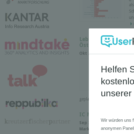
al
Sc
un
Lebensstil und die 
Österreicher 2019
Okt 2019 •
GfK Austria
• M
Di
fo
Me
On
Ve
Th
geplante Urlaubsarten und -or
IC Markettracking V
Sep 2019 •
IC
• Branchenst
Marktforschung • Marktan