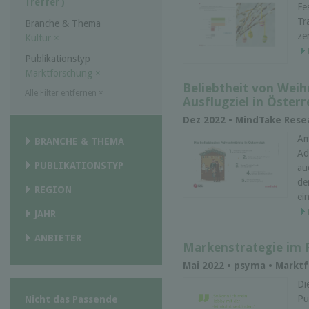
Treffer )
Fe
Tr
Branche & Thema
ze
Kultur
×
Publikationstyp
Marktforschung
×
Beliebtheit von Wei
Alle Filter entfernen
×
Ausflugziel in Österr
Dez 2022 • MindTake Rese
Am
BRANCHE & THEMA
Ad
PUBLIKATIONSTYP
au
de
REGION
ei
JAHR
ANBIETER
Markenstrategie im 
Mai 2022 • psyma • Markt
Di
Pu
Nicht das Passende