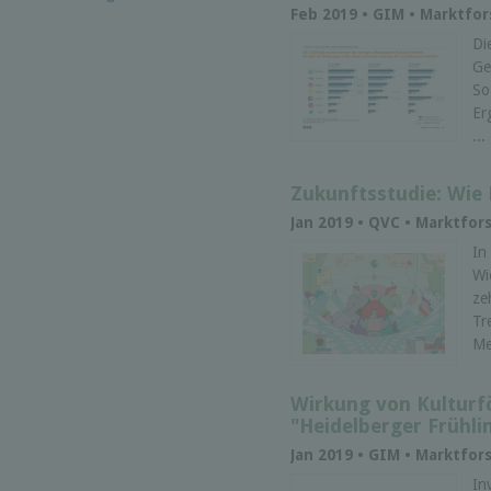
Feb 2019 • GIM • Marktfo
Di
Ge
So
Er
...
Zukunftsstudie: Wie 
Jan 2019 • QVC • Marktfo
In
Wi
ze
Tr
Me
Wirkung von Kulturf
"Heidelberger Frühli
Jan 2019 • GIM • Marktfo
In