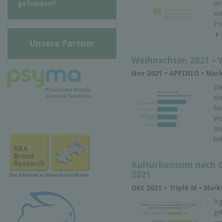
or
gefunden?
ex
Po
Unsere Partner
Weihnachten 2021 - W
Nov 2021 • APPINIO • Mar
Di
ei
fe
We
si
be
Kulturkonsum nach C
2021
Okt 2021 • Triple M • Mar
Ir
ge