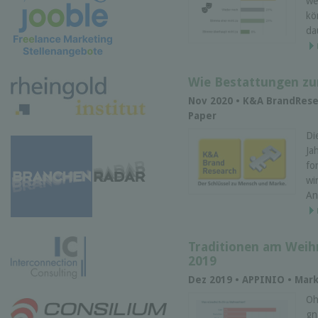
we
kö
da
Wie Bestattungen z
Nov 2020 • K&A BrandRese
Paper
Di
Ja
fo
wi
An
Traditionen am Weih
2019
Dez 2019 • APPINIO • Mar
Oh
gn