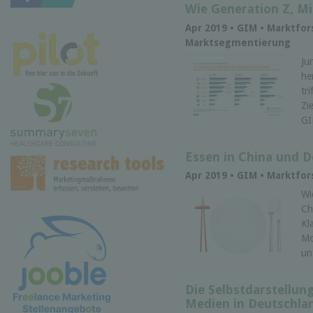
Wie Generation Z, Mil
Apr 2019 • GIM • Marktfo
Marktsegmentierung
Ju
he
tr
Zi
GI
Essen in China und D
Apr 2019 • GIM • Marktfor
Wi
Ch
Kl
Mo
un
Die Selbstdarstellung
Medien in Deutschla