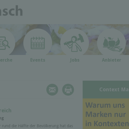
erche
Events
Jobs
Anbieter
Context Ma
reich
ng
r rund die Hälfte der Bevölkerung hat das