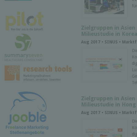
fü
Zielgruppen in Asien
Milieustudie in Kore
Aug 2017 • SINUS • Mark
Di
Ko
di
Lu
Ge
Te
Zielgruppen in Asien
Milieustudie in Hon
Aug 2017 • SINUS • Mark
Di
Ko
di