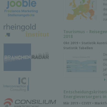
Re
di
de
zu
Tourismus - Reisege
2018
Okt 2019 • Statistik Austr
Statistik Tabellen
Di
vi
Ös
Ja
Ge
Entscheidungskriteri
Energieversorgers i
Mär 2019 • CIVEY • Markt