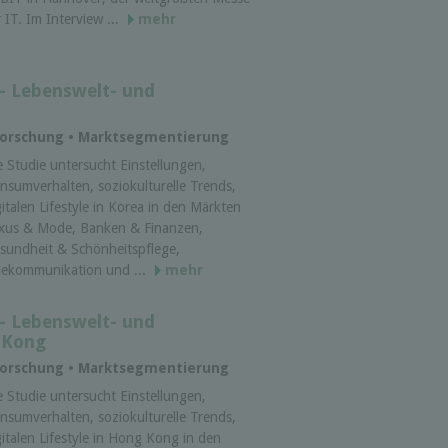
r IT. Im Interview ...
mehr
 - Lebenswelt- und
a
tforschung • Marktsegmentierung
e Studie untersucht Einstellungen,
nsumverhalten, soziokulturelle Trends,
gitalen Lifestyle in Korea in den Märkten
xus & Mode, Banken & Finanzen,
sundheit & Schönheitspflege,
lekommunikation und ...
mehr
 - Lebenswelt- und
g Kong
tforschung • Marktsegmentierung
e Studie untersucht Einstellungen,
nsumverhalten, soziokulturelle Trends,
gitalen Lifestyle in Hong Kong in den