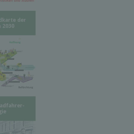
dkarte der
 2030
adfahrer-
gie