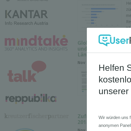
He
zü
me
Re
ist
Globaler Infrastrukt
und Anforderungen an
Ländern
Nov 2018 •
• Marktforsch
Di
Gl
(G
In
St
Zufriedenheit der De
2018
Nov 2018 •
• Marktforsch