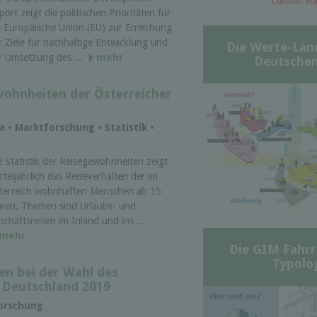
port zeigt die politischen Prioritäten für
e Europäische Union (EU) zur Erreichung
r Ziele für nachhaltige Entwicklung und
Die Werte-Lan
r Umsetzung des ...
mehr
Deutschen
wohnheiten der Österreicher
ia • Marktforschung • Statistik •
e Statistik der Reisegewohnheiten zeigt
erteljährlich das Reiseverhalten der im
terreich wohnhaften Menschen ab 15
hren. Themen sind Urlaubs- und
schäftsreisen im Inland und ins ...
mehr
Die GIM Fahrr
Typolo
en bei der Wahl des
n Deutschland 2019
forschung