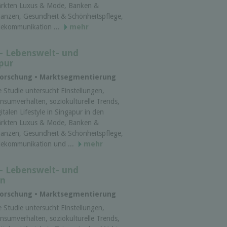
rkten Luxus & Mode, Banken &
nanzen, Gesundheit & Schönheitspflege,
lekommunikation ...
mehr
 - Lebenswelt- und
apur
tforschung • Marktsegmentierung
e Studie untersucht Einstellungen,
nsumverhalten, soziokulturelle Trends,
gitalen Lifestyle in Singapur in den
rkten Luxus & Mode, Banken &
nanzen, Gesundheit & Schönheitspflege,
lekommunikation und ...
mehr
 - Lebenswelt- und
an
tforschung • Marktsegmentierung
e Studie untersucht Einstellungen,
nsumverhalten, soziokulturelle Trends,