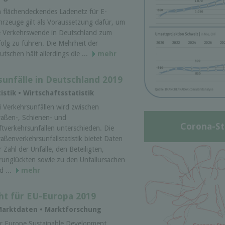
n flächendeckendes Ladenetz für E-
hrzeuge gilt als Voraussetzung dafür, um
e Verkehrswende in Deutschland zum
folg zu führen. Die Mehrheit der
utschen hält allerdings die ...
mehr
sunfälle in Deutschland 2019
istik • Wirtschaftsstatistik
i Verkehrsunfällen wird zwischen
raßen-, Schienen- und
Corona-St
ftverkehrsunfällen unterschieden. Die
raßenverkehrsunfallstatistik bietet Daten
r Zahl der Unfälle, den Beteiligten,
runglückten sowie zu den Unfallursachen
d ...
mehr
ht für EU-Europa 2019
 Marktdaten • Marktforschung
r Europe Sustainable Development