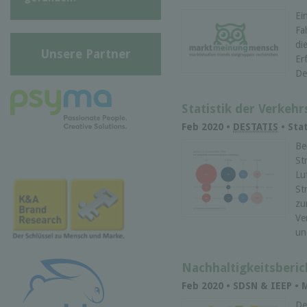
Ei
Fa
di
Unsere Partner
Er
De
Statistik der Verkehr
Feb 2020 •
DESTATIS
• Stat
Be
St
Lu
St
zu
Ve
un
Nachhaltigkeitsberic
Feb 2020 • SDSN & IEEP •
De