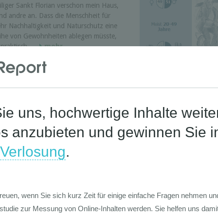
iliger Sankt Florian verschon mein Haus,
nd andre an. Dass die Menschheit für
hr Nachhaltigkeit und Naturschutz eine
ihe von Gewohnheiten ablegen müsste,
 praktisch ...
mehr
ur Index 2018 - Zufriedenheit
 die Infrastruktur in 29
Pro und Contr
ung
e Studie von Ipsos in Kooperation mit der
obal Infrastructure Investor Association
IIA) zeigt die Zufriedenheit mit
frastruktur (Flughafen, Breitband, Wasser,
raßen, Energie, Wohnbau, Bahn ...
mehr
utschen mit Infrastruktur
ung