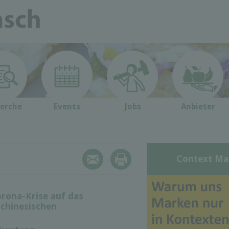
erche
Events
Jobs
Anbieter
Context Ma
rona-Krise auf das
 chinesischen