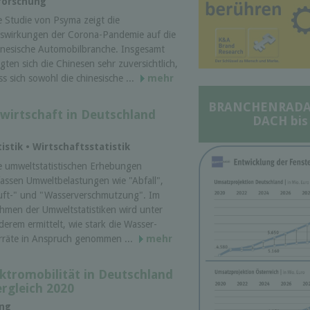
forschung
e Studie von Psyma zeigt die
swirkungen der Corona-Pandemie auf die
inesische Automobilbranche. Insgesamt
igten sich die Chinesen sehr zuversichtlich,
ss sich sowohl die chinesische ...
mehr
BRANCHENRADAR 
lwirtschaft in Deutschland
DACH bis
istik • Wirtschaftsstatistik
e umweltstatistischen Erhebungen
fassen Umwelt­belastungen wie "Abfall",
uft-" und "Wasser­verschmutzung". Im
hmen der Umwelt­statistiken wird unter
derem ermittelt, wie stark die Wasser­
rräte in Anspruch genommen ...
mehr
ektromobilität in Deutschland
ergleich 2020
ung