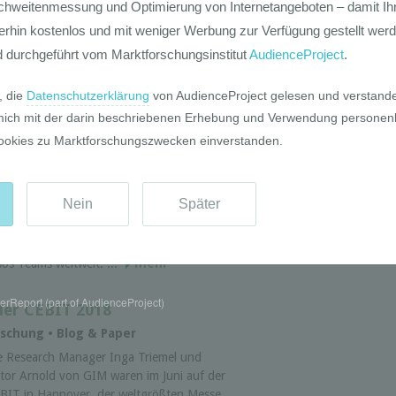
e Studie von Ipsos in Kooperation mit der
obal Infrastructure Investor Association
IIA) zeigt die Zufriedenheit der Deutschen
t Infrastruktur (Flughafen, Breitband,
sser, Straßen, Energie, ...
mehr
ber 2018
ung
s Ipsos Update wird monatlich vom Team
s Ipsos Knowledge Centers erstellt und
inhaltet eine Auswahl an aktuellen
rschungsergebnissen und Meinungen von
sos Teams weltweit. ...
mehr
rReport (part of AudienceProject)
der CEBIT 2018
rschung • Blog & Paper
e Research Manager Inga Triemel und
ctor Arnold von GIM waren im Juni auf der
BIT in Hannover, der weltgrößten Messe