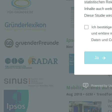
Di
Gl
(G
mi
Wa
Ipsos Update Novem
Nov 2018 •
• Marktforsch
Da
de
be
Fo
Ip
Powered by Use
Mobility-Trends auf 
Aug 2018 • GIM • Trendfo
Di
Vi
CE