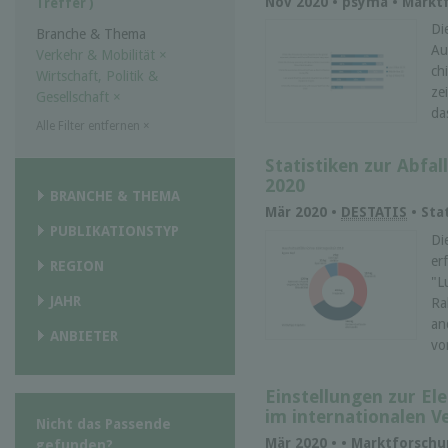
Nov 2020 • psyma • Markt
Treffer )
Di
Branche & Thema
Au
Verkehr & Mobilität
×
ch
Wirtschaft, Politik &
ze
Gesellschaft
×
da
Alle Filter entfernen
×
Statistiken zur Abfal
2020
BRANCHE & THEMA
Mär 2020 •
DESTATIS
• Stat
PUBLIKATIONSTYP
Di
er
REGION
"L
JAHR
Ra
an
ANBIETER
vo
Einstellungen zur El
im internationalen V
Nicht das Passende
Mär 2020 •
• Marktforsch
gefunden?