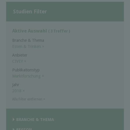
Studien Filter
Aktive Auswahl
( 3 Treffer )
Branche & Thema
Essen & Trinken
×
Anbieter
CIVEY
×
Publikationstyp
Marktforschung
×
Jahr
2018
×
Alle Filter entfernen
×
BRANCHE & THEMA
REGION