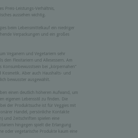
s Preis-Leistungs-Verhältnis,
risches aussehen wichtig.
ies beim Lebensmittelkauf ein niedriger
echende Verpackungen und ein großes
sum Veganern und Vegetariern sehr
als den Flexitariern und Allesessern. Am
ses Konsumbewusstsein bei „körpernahen“
 Kosmetik. Aber auch Haushalts- und
lich bewusster ausgewählt.
iben einen deutlich höheren Aufwand, um
n eigenen Lebensstil zu finden. Die
 bei der Produktsuche ist für Veggies mit
ionärer Handel, persönliche Kontakte
) und Zeitschriften spielen eine
itariern hingegen spielt die Erlangung
ne oder vegetarische Produkte kaum eine