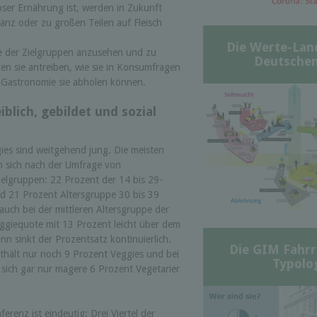
loser Ernährung ist, werden in Zukunft
nz oder zu großen Teilen auf Fleisch
Die Werte-Lan
e der Zielgruppen anzusehen und zu
Deutschen
gen sie antreiben, wie sie in Konsumfragen
 Gastronomie sie abholen können.
iblich, gebildet und sozial
ies sind weitgehend jung. Die meisten
n sich nach der Umfrage von
ielgruppen: 22 Prozent der 14 bis 29-
nd 21 Prozent Altersgruppe 30 bis 39
 auch bei der mittleren Altersgruppe der
Veggiequote mit 13 Prozent leicht über dem
n sinkt der Prozentsatz kontinuierlich.
Die GIM Fahrr
nthält nur noch 9 Prozent Veggies und bei
Typolo
 sich gar nur magere 6 Prozent Vegetarier
ferenz ist eindeutig: Drei Viertel der