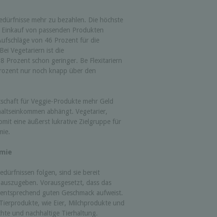
 Bedürfnisse mehr zu bezahlen. Die höchste
m Einkauf von passenden Produkten
ufschläge von 46 Prozent für die
ei Vegetariern ist die
8 Prozent schon geringer. Be Flexitariern
 Prozent nur noch knapp über den
eitschaft für Veggie-Produkte mehr Geld
altseinkommen abhängt. Vegetarier,
omit eine äußerst lukrative Zielgruppe für
mie.
omie
ürfnissen folgen, sind sie bereit
d auszugeben. Vorausgesetzt, dass das
 entsprechend guten Geschmack aufweist.
 Tierprodukte, wie Eier, Milchprodukte und
chte und nachhaltige Tierhaltung.