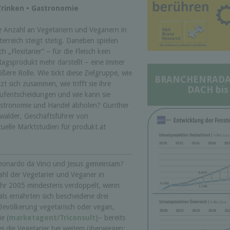
Trinken • Gastronomie
e Anzahl an Vegetariern und Veganern in
terreich steigt stetig. Daneben spielen
h „Flexitarier“ – für die Fleisch kein
ltagsprodukt mehr darstellt – eine immer
ößere Rolle. Wie tickt diese Zielgruppe, wie
BRANCHENRADAR 
tzt sich zusammen, wie trifft sie ihre
DACH bis
ufentscheidungen und wie kann sie
stronomie und Handel abholen? Gunther
walder, Geschäftsführer von
elle Marktstudien für produkt.at
Leonardo da Vinci und Jesus gemeinsam?
ahl der Vegetarier und Veganer in
Jahr 2005 mindestens verdoppelt, wenn
als ernährten sich bescheidene drei
 Bevölkerung vegetarisch oder vegan,
e (
marketagent
/
Triconsult
)– bereits
i die Vegetarier bei weitem überwiegen: