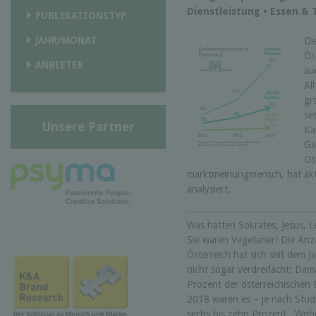
Dienstleistung • Essen & 
PUBLIKATIONSTYP
JAHR/MONAT
Di
Ös
ANBIETER
auc
Al
gr
se
Unsere Partner
Ka
Ga
Os
marktmeinungmensch, hat aktu
analysiert.
Was hatten Sokrates, Jesus, 
Sie waren Vegetarier! Die Anz
Österreich hat sich seit dem 
nicht sogar verdreifacht: Dam
Prozent der österreichischen
2018 waren es – je nach Studi
sechs bis zehn Prozent . Wobe