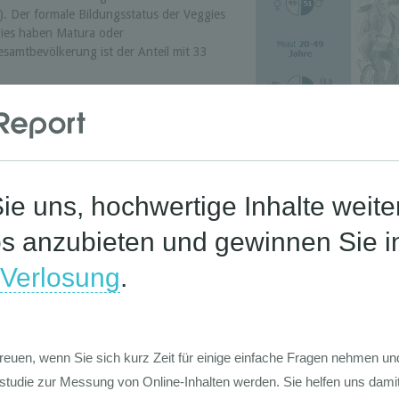
). Der formale Bildungsstatus der Veggies
gies haben Matura oder
samtbevölkerung ist der Anteil mit 33
t, hat Wien mit 14 Prozent, gefolgt vom
ie höchste Veggie-Quote. Die
 sechs Prozent und Salzburg mit 7 Prozent.
egen sich mit 8 bis 9 Prozent Veggie-
Pro und Contr
sozial. Das lässt sich vor allem am
hen. Ein bedeutender Anteil an Veggies
stützt Umwelt- Natur- und
samtbevölkerung macht der Anteil nur 34
zu verzichten
die Abkehr vom Fleisch? Du sollst nicht
ner ist die moralisch ethische