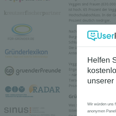
Veggies sind Frauen (630.000
ist hoch. 65 Prozent der Veg
Hochschulabschluss. In der Ge
Prozent deutlich niedriger.
Nach Bundesländern betrachte
Burgenland mit 12 Prozent, d
Schlusslichter sind Tirol mit
Die übrigen Bundesländer bew
Anteil im Mittelfeld.
Veggies engagieren sich gerne 
Engagement für NGOs festmac
– nämlich 80 Prozent – unter
Tierschutzvereine. In der Ge
Prozent aus.
Gründe, auf Fleisch 
Was sind die Beweggründe für 
töten! Für Vegetarier und Vega