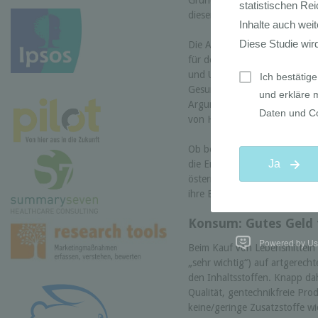
Grundhaltung das Hauptmotiv 
dieser Aspekt bei Frauen signi
Die Ablehnung der Massentierh
für den Fleischverzicht. Ein we
und Umweltschutz, vor allem
Gesundheit ist für Veganer und
Argument für den Fleischverzic
von Hormonen und Medikament
Ob bereits Veggie oder nicht –
die Ernährungsweise der Österr
österreichischen Gesamtbevö
ihre Ernährung umgestellt (
M
Konsum: Gutes Geld 
Powered by Use
Beim Kauf von Lebensmitteln 
„sehr wichtig“) auf artgerec
den Inhaltsstoffen. Knapp da
Qualität, gentechnikfreie Pro
keine/geringe Zusatzstoffe wi