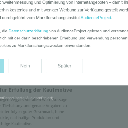
für die fleischlose Ernährung, wobei
fikant stärker ausgeprägt ist.
altung liegt an zweiter Stelle der Gründe
iteres starkes Motiv ist Nachhaltigkeit
2
 wegen der CO
-Belastung. Die
 Flexitarier ebenfalls ein wichtiges
ht. Bei Flexitariern spiel die Ablehnung
en in Lebensmitteln eine starke Rolle.
 der Klimawandel wirkt sich jedenfalls auf
eicher aus: Ein Viertel der
lkerung haben wegen des Klimawandels
akam
*
,
2019
).
für Erfüllung der Kaufmotive
rReport (part of AudienceProject)
legen Veggies vor allem Wert (Aussage
hte Tierhaltung und genaue Angaben zu
hinter folgen guter Geschmack, hohe
dukte, nachhaltige Produktion und
chtige Kaufmotive.