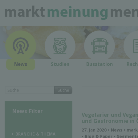
News
Studien
Busstation
Rech
Suche
News Filter
Vegetarier und Vegan
und Gastronomie in 
27. Jan 2020 • News • ma
BRANCHE & THEMA
• Blog & Paper • Segment