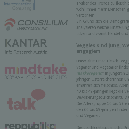
Treiber des Trends zu fleisch
wohl immer mehr Menschen ga
verzichten.
Ein Grund sich die Demografi
analysieren welche Einstellun
ticken und womit Handel und
Veggies sind jung, we
engagiert
Umso älter umso Fleisch! Vegg
Veganer und Vegetarier finde
marketagent
* in jüngeren Z
jährigen ÖsterreicherInnen u
ernähren sich fleischlos. Aber
40 bis 49-jährigen liegt die 
Bevölkerungsdurchschnitt. Dan
Die Altersgruppe 50 bis 59 e
den 60 bis 69-jährigen finden
und Veganer.
Die geschlechtsspezifische Prä