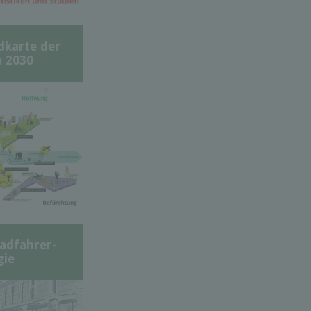
dkarte der
 2030
adfahrer-
gie