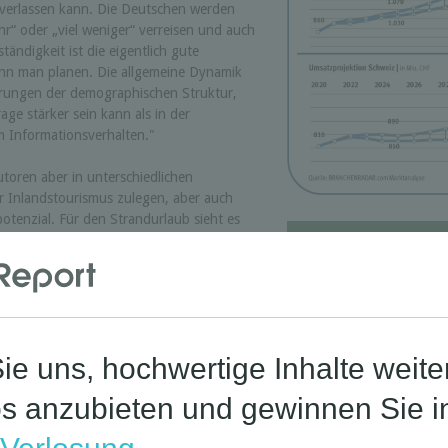
verlassen kann. Die Deutschen werden
hr“ oder „viel weniger“ verreisen und auch
tändigkeit ist die eigentlich gute
kann man planen. Die allgemeine Dynamik
derungen der demographischen Struktur,
rage stärker sein kann als in der
m Informationsverhalten."
toren aber in unterschiedlichen
r Inlandstourismus zulegen, aber auch
tenzial. Für den Strandurlaub sieht es
ndheitsurlaub und Hotels werden
Corona-St
e gewinnen.
eben langen Zeitreihen der Vergangenheit,
gen für die zukünftigen Entwicklung bis
n der Urlaubsreisen (inkl. Reiseausgaben
eisen), die Entwicklung von Motiven und
Reisevorbereitung (z. B.
gswege, Internetnutzung zur Information
), Urlaubsreiseziele (z. B. Verhältnis