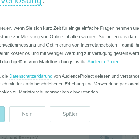
ernziele, Ziele in Osteuropa) und einem
nsdaten (Unterkunft, Verkehrsmittel,
isebegleitung, Aktivitäten und
Die Werte-Lan
Deutschen
te detaillierter beschrieben
trandurlaub, Gesundheitsurlaub,
-Charakterisierung thematisiert Aspekte
undenkompetenz. Schließlich werden die
n für die kommenden Jahre weitgehende
kann und wo Wachstum und Dynamik
udie wird zusätzlich in einem
a „Terror und touristische
Die GIM Fahrr
n und nach Antworten, die die
Typolo
sis der Reiseanalyse geben kann,
laub und Reisen e.V.