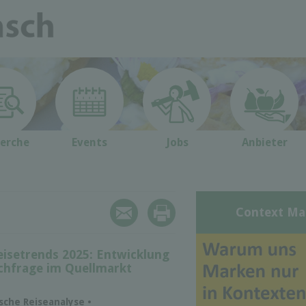
erche
Events
Jobs
Anbieter
Context Ma
eisetrends 2025: Entwicklung
achfrage im Quellmarkt
tsche Reiseanalyse •