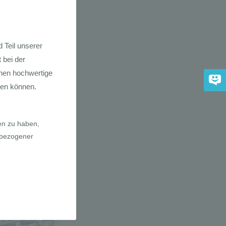
dkarte der
 2030
adfahrer-
gie