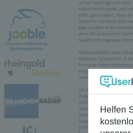
auf die Nachfrage auch 2025 
wahrscheinlich weder „viel me
nicht „ganz anders“. Diese Bes
Nachricht: Auf dieser Basis 
liegt vor allem in den Verän
die in der touristischen Nachf
Gesellschaft insgesamt, und i
Wachstumsfelder sehen die Au
Bereichen. So könnte z. B. de
Fernreisen haben Wachstumspo
rosiger aus als für den Gesu
vermutlich weiter Marktanteil
Die RA-Trendstudie liefert, n
Projektionen und Einschätzun
2025 für das Nachfragevolume
und Volumen der Kurzurlaubsr
Einstellungen, Kerndaten der 
Organisationsformen, Buchun
und Buchung von Urlaubsreisen