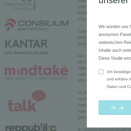
Inland-Ausland, Mittelmeer, F
breiten Set von Reiseverhalte
Reisedauer und -zeitpunkt, Re
Urlaubsarten bzw. -formen).
Zudem werden einzelne Segmen
(Urlaubsreisen mit Kindern, S
Bergsommerurlaub).
Die zusammenfassende Kunden
wie Multioptionalität oder K
Felder identifiziert, in dene
Stabilität erwartet werden 
abzusehen sind.
Im ergänzenden Update zur St
Grundsatzpapier auf das Them
Nachfragetrends“ eingegange
Konsumentenforschung auf Ba
gesucht.
© Forschungsgemeinschaft Ur