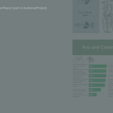
rReport (part of AudienceProject)
Pro und Contr