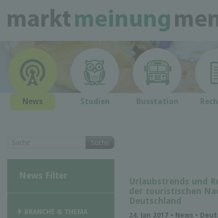
News
Studien
Busstation
Rech
Suche
News Filter
Urlaubstrends und R
der touristischen N
Deutschland
BRANCHE & THEMA
24. Jan 2017 • News • Deu