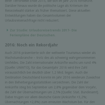
einer Terrorwelle Ende 2015, die sich im Jahr 2016 fortsetzte.
Darüber hinaus wurde die politische Lage als Kriterium der
Reisezielwahl stärker als früher thematisiert. Diese aktuellen
Entwicklungen haben das Gesamtvolumen der
Urlaubsreisenachfrage nicht reduziert.
Zur Studie: Urlaubsreisetrends 2017- Die
Ferienpläne der Deutschen.
2016: Noch ein Rekordjahr
Auch 2016 präsentierte sich der weltweite Tourismus wieder als
Wachstumsbranche – trotz des als schwierig wahrgenommenen
Umfeldes. Die Zahl internationaler Ankünfte wuchs um rund 4%
[Quelle: UNWTO], für das Gesamtjahr 2016 wird ihre Zahl
voraussichtlich bei deutlich über 1,2 Mrd. liegen. Auch die
Destination Deutschland konnte im Jahr 2016 wiederum Zuwächse
in den Beherbergungsstatistiken verzeichnen. Die Zahl der
Ankünfte stieg bis September um 2,8% gegenüber dem Vorjahr,
die Zahl der Übernachtungen um 2,5% [Quelle: Stat. Bundesamt].
Dabei trugen vor allem deutsche Gäste (Ankünfte +3,2%;
Übernachtungen +2,8%) zum erneuten Wachstum bei. Für den