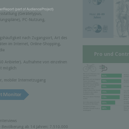
rReport (part of AudienceProject)
sstattung (Gerätetypus,
ffungspläne), PC-Nutzung,
shäufigkeit nach Zugangsort, Art des
täten im Internet, Online-Shopping,
dia
Pro und Contr
60 Anbieter). Aufnahme von einzelnen
st möglich
r, mobiler Internetzugang
Interviews
he Bevölkerung ab 14 Jahren: 7.510.000