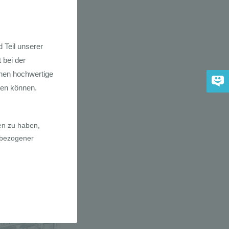
dkarte der
 2030
adfahrer-
gie