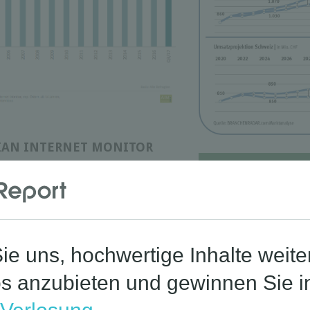
RIAN INTERNET MONITOR
Corona-St
r - Consumer (AIM™-C) ist ein
sinstrument für die Entwicklung des
kationstechnologien im
ich als Grundlagenstudie für IT und
ve Beobachtung des IT- und
der Nutzung von Devices, der