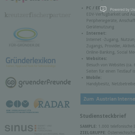
PC / EDV:
Powered by Use
EDV-Verfügbarkeit und Au
Peripheriegeräte, Anscha
Gerätenutzung
Internet:
Internet -Zugang, Nutzung
Zugangs, Provider, Aktivi
Online-Banking, Social Me
Websites:
Besuch von Websites (ca. 
Seiten für einen Testlauf i
Mobile:
Handybesitz, Netzbetreibe
Studiensteckbrief
SAMPLE
: 1.000 telefonische 
ZIELGRUPPE
: Österreichisc