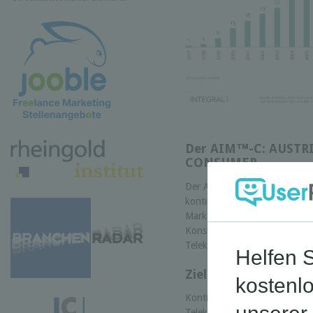
Der AIM™-C: AUST
CONSUMER
Der Austrian Internet Monito
kontinuierliches Beobachtung
Marktes für moderne Kommuni
Konsumentenbereich und hat s
Telekommunikation etabliert.
Zielsetzung
Kontinuierliche repräsentati
Telekommunikationsmarktss, 