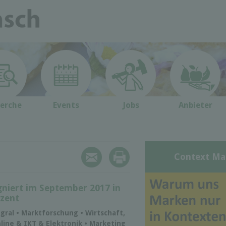
erche
Events
Jobs
Anbieter
Context Ma
gniert im September 2017 in
ozent
egral • Marktforschung • Wirtschaft,
nline & IKT & Elektronik • Marketing