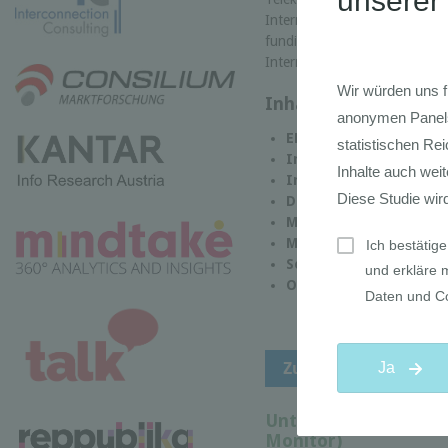
Internetnutzung und des Besu
fundierten, repräsentativen S
Internetnutzer.
Inhalte des AIM
EDV-Besitz und Nutzu
Internetzugang
Internetnutzung
Devices
Mobil
Medien
Social Media
Online-Shopping
Untersuchungsinhalt
Monitor)