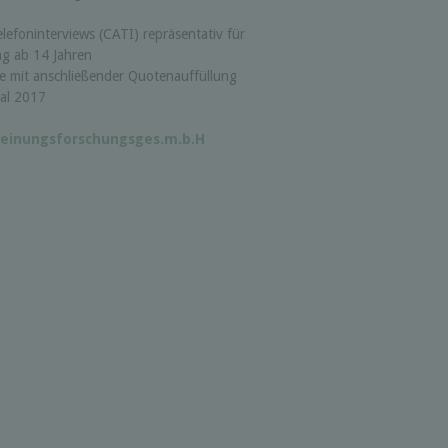
elefoninterviews (CATI) repräsentativ für
ng ab 14 Jahren
te mit anschließender Quotenauffüllung
al 2017
einungsforschungsges.m.b.H