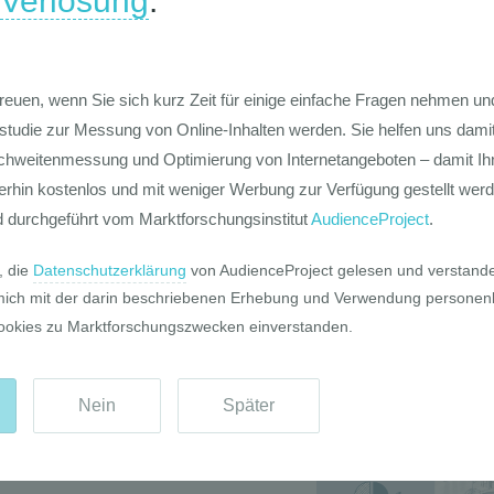
chs von Websites auf Basis einer
tichprobe für Gesamtösterreich und für
Die Werte-Lan
Deutschen
ng
Die GIM Fahrr
Typolo
e des AIM (Austrian Internet