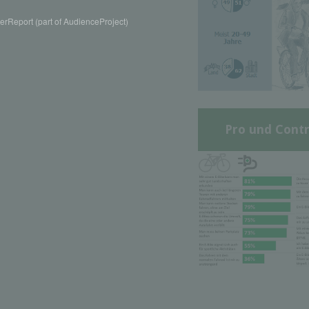
rReport (part of AudienceProject)
Pro und Contr