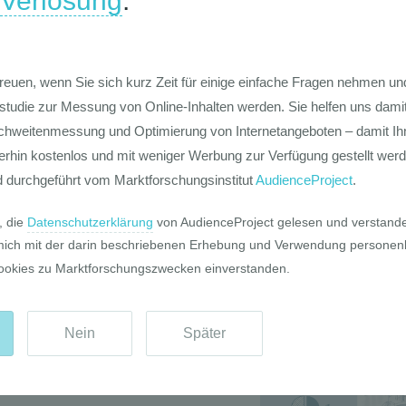
mt
Die Werte-Lan
Deutschen
Die GIM Fahrr
Typolo