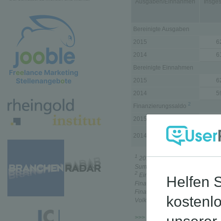
Ausgaben/Einnahmen
Insge
Bereinigte Ausgaben
2015
6
2014
6
Bereinigte Einnahmen
2015
6
2014
5
2
Finanzierungssaldo
2015
–
2014
– 
1
2015 vorläufige Ergebnisse, 2
Summen durch Rundungen.
2
Einschließlich Saldo der haus
Finanzierungssaldo des Öffentl
Finanzstatistiken ist nicht iden
Volkswirtschaftlichen Gesamtr
>>> Zur gesamten Presseaus