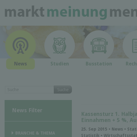
News
Studien
Busstation
Rech
Suche
News Filter
Kassensturz 1. Halbj
Einnahmen + 5 %, Au
25. Sep 2015 • News • Sta
BRANCHE & THEMA
Statistik • Wirtschaftsstat