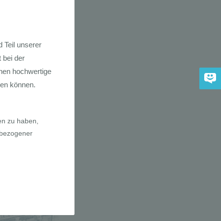
dkarte der
 2030
adfahrer-
gie