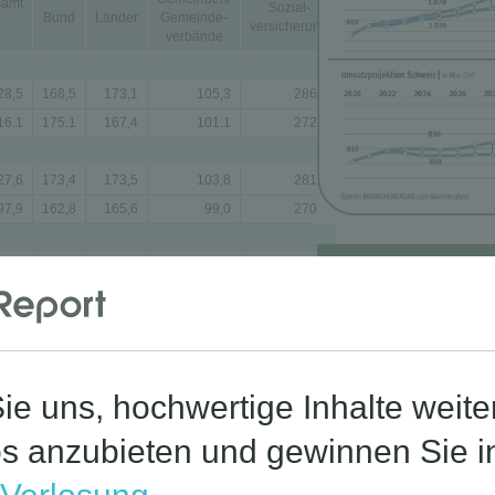
samt
Sozial-
Bund
Länder
Gemeinde-
versicherung
verbände
28,5
168,5
173,1
105,3
286,3
16,1
175,1
167,4
101,1
272,7
27,6
173,4
173,5
103,8
281,6
97,9
162,8
165,6
99,0
270,8
 0,8
5,0
0,4
– 1,6
– 4,7
Corona-St
–
18,1
– 1,8
– 2,1
– 1,9
12,3
014 revidierte Ergebnisse. Abweichungen in den
haltstechnischen Verrechnungen. Der
ichen Gesamthaushalts in Abgrenzung der
tisch mit dem Finanzierungssaldo des Staates der
echnungen.
sendung <<<