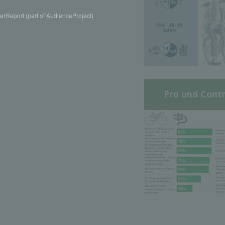
rReport (part of AudienceProject)
Pro und Contr