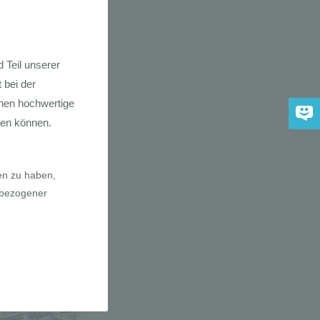
dkarte der
 2030
adfahrer-
gie