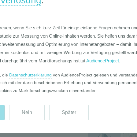
Die Werte-Lan
Deutschen
Die GIM Fahrr
Typolo