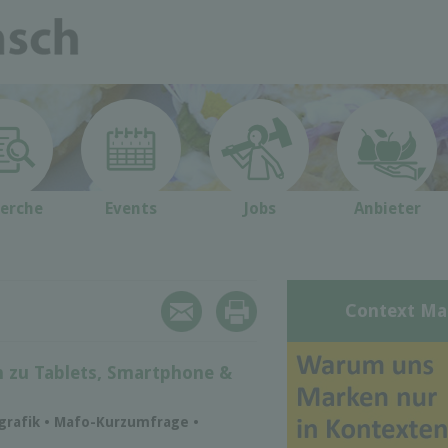
erche
Events
Jobs
Anbieter
Context Ma
n zu Tablets, Smartphone &
ografik • Mafo-Kurzumfrage •