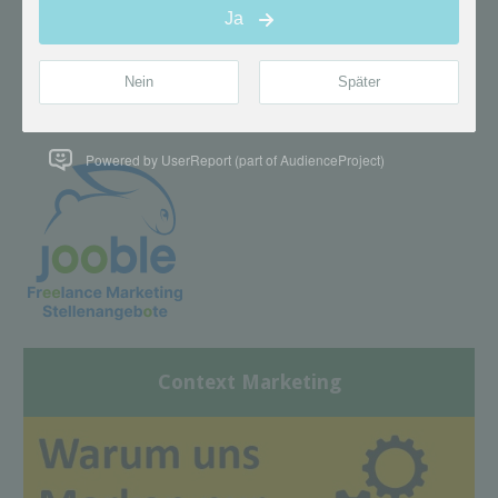
Powered by UserReport (part of AudienceProject)
Context Marketing