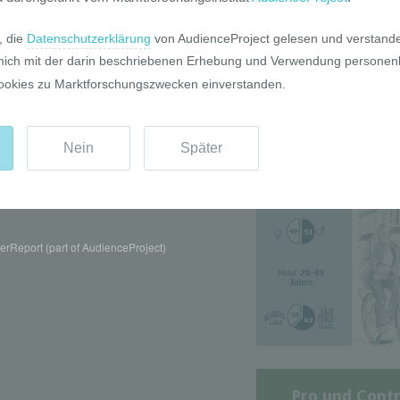
Die GIM Fahrr
Typolo
rReport (part of AudienceProject)
Pro und Contr