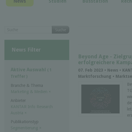
News
Studien
Busstation
Rech
Suche
News Filter
Beyond Age - Zielgr
erfolgreichere Kamp
Aktive Auswahl
( 1
07. Feb 2023 • News • KAN
Marktforschung • Markts
Treffer )
Be
Branche & Thema
TG
Marketing & Medien
×
wi
Anbieter
de
KANTAR Info Research
le
Austria
×
er
Publikationstyp
Segmentierung
×