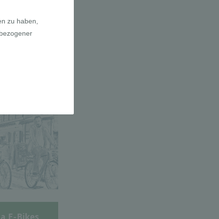
adfahrer-
gie
a E-Bikes