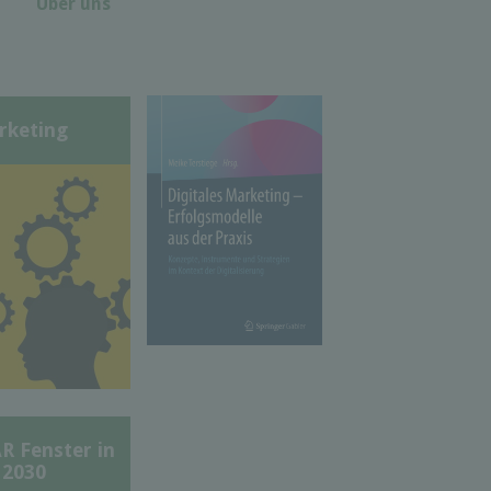
Über uns
rketing
Fenster in
 2030