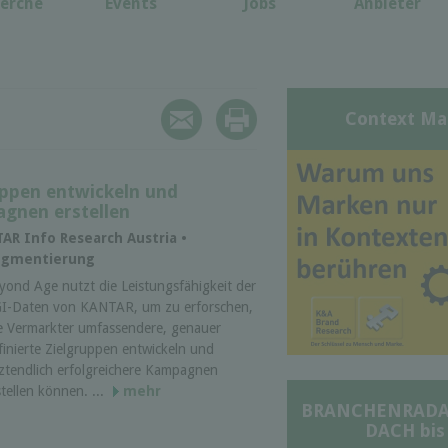
erche
Events
Jobs
Anbieter
Context Ma
uppen entwickeln und
agnen erstellen
TAR Info Research Austria •
egmentierung
yond Age nutzt die Leistungsfähigkeit der
I-Daten von KANTAR, um zu erforschen,
e Vermarkter umfassendere, genauer
finierte Zielgruppen entwickeln und
tztendlich erfolgreichere Kampagnen
stellen können. ...
mehr
BRANCHENRADAR 
DACH bis