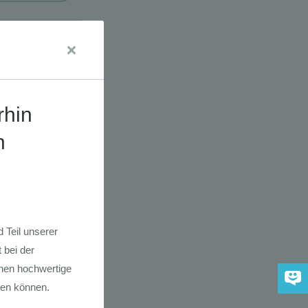
udien
dkarte der
 2030