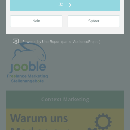
Powered by UserReport (part of AudienceProject)
Context Marketing