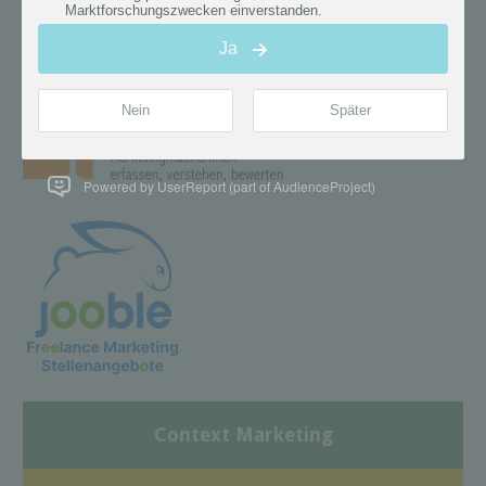
Powered by UserReport (part of AudienceProject)
Context Marketing