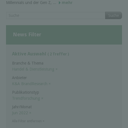
Millennials und der Gen Z, ...
mehr
Suche
News Filter
Aktive Auswahl
( 2 Treffer )
Branche & Thema
Handel & Dienstleistung
×
Anbieter
K&A BrandResearch
×
Publikationstyp
Trendforschung
×
Jahr/Monat
Jun 2022
×
Alle Filter entfernen
×