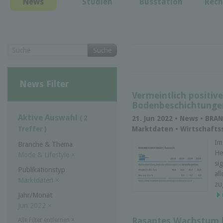
News
Studien
Busstation
Rech
Suche
News Filter
Vermeintlich positiv
Bodenbeschichtungen
Aktive Auswahl
( 2
21. Jun 2022 • News • BR
Marktdaten • Wirtschaftss
Treffer )
Im
Branche & Thema
He
Mode & Lifestyle
×
si
Publikationstyp
al
Marktdaten
×
zu
Jahr/Monat
Jun 2022
×
Rasantes Wachstum b
Alle Filter entfernen
×