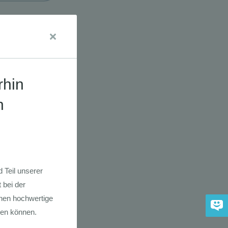
udien
dkarte der
 2030