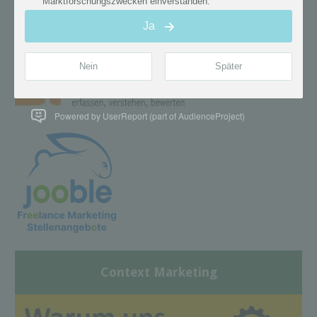
Powered by UserReport (part of AudienceProject)
Context Marketing