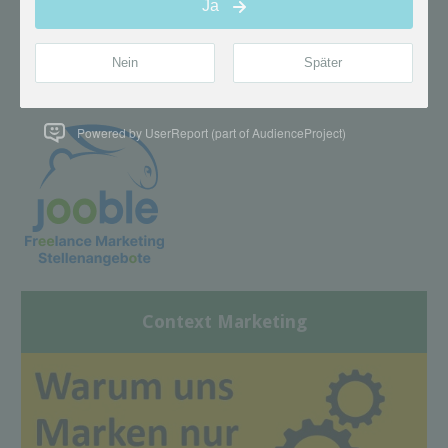
Powered by UserReport (part of AudienceProject)
Context Marketing