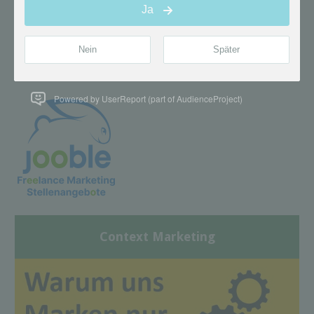
Powered by UserReport (part of AudienceProject)
Context Marketing