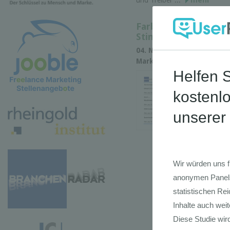
Farben und Lacke in 
Stimulation der Nac
04. Nov 2020 • News • BR
Marktdaten • Wirtschaftss
Di
Wa
20
Ma
Fo