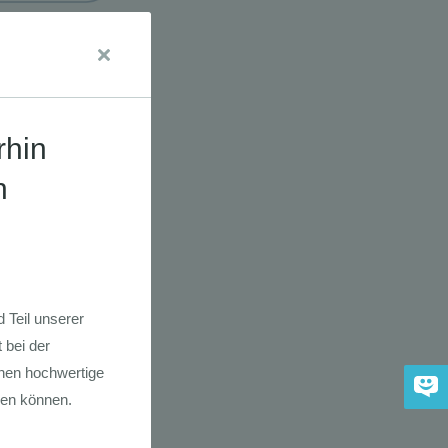
udien
dkarte der
 2030