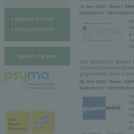
18. Nov 2020 • News • BR
Marktdaten • Wirtschaftss
BRANCHE & THEMA
Ni
Ne
PUBLIKATIONSTYP
gr
Sa
Da
Unsere Partner
Der deutsche Markt 
Wärmedämmverbunds
gegenüber dem Coron
09. Nov 2020 • News • BR
Marktdaten • Wirtschaftss
De
ze
re
Ve
an
Ma
und Treiber ...
mehr