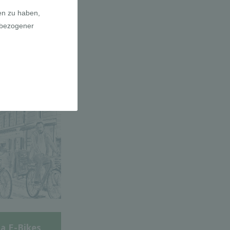
adfahrer-
gie
a E-Bikes