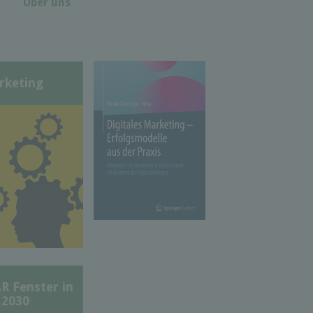
Über uns
rketing
Fenster in
 2030