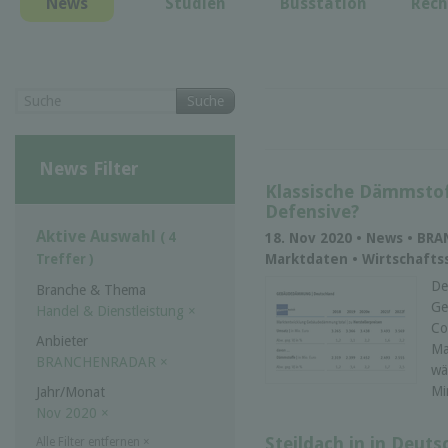
News
Studien
Busstation
Rech
Suche
News Filter
Klassische Dämmstof
Defensive?
Aktive Auswahl
( 4
18. Nov 2020 • News • BR
Marktdaten • Wirtschaftss
Treffer )
De
Branche & Thema
Ge
Handel & Dienstleistung
×
Co
Anbieter
Ma
BRANCHENRADAR
×
wä
Mi
Jahr/Monat
Nov 2020
×
Steildach in in Deuts
Alle Filter entfernen
×