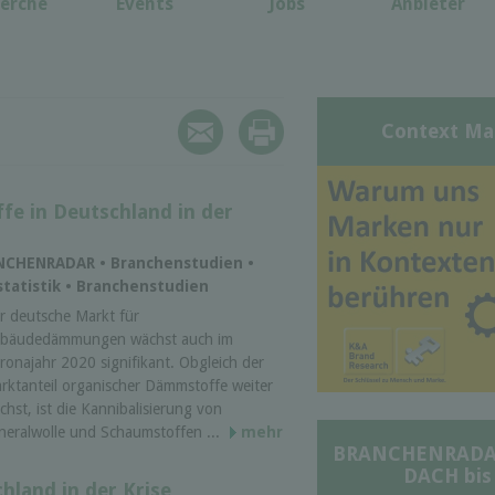
erche
Events
Jobs
Anbieter
Context Ma
fe in Deutschland in der
ANCHENRADAR • Branchenstudien •
tatistik • Branchenstudien
r deutsche Markt für
bäudedämmungen wächst auch im
ronajahr 2020 signifikant. Obgleich der
rktanteil organischer Dämmstoffe weiter
chst, ist die Kannibalisierung von
neralwolle und Schaumstoffen ...
mehr
BRANCHENRADAR 
DACH bis
chland in der Krise