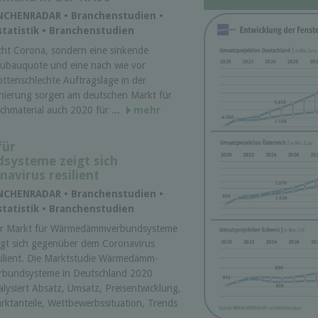
ANCHENRADAR • Branchenstudien •
tatistik • Branchenstudien
cht Corona, sondern eine sinkende
ubauquote und eine nach wie vor
ottenschlechte Auftragslage in der
nierung sorgen am deutschen Markt für
chmaterial auch 2020 für ...
mehr
für
ysteme zeigt sich
avirus resilient
ANCHENRADAR • Branchenstudien •
tatistik • Branchenstudien
r Markt für Wärmedämmverbundsysteme
igt sich gegenüber dem Coronavirus
silient. Die Marktstudie Wärmedämm-
rbundsysteme in Deutschland 2020
alysiert Absatz, Umsatz, Preisentwicklung,
rktanteile, Wettbewerbssituation, Trends