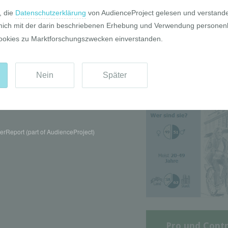
Die GIM Fahrr
Typolo
rReport (part of AudienceProject)
Pro und Contr