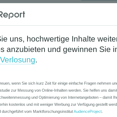
Deutschland 2020 -
Corona-St
hfrage dank Covid19?
ANCHENRADAR • Branchenstudien •
tatistik • Branchenstudien
e Ausweitung der Nachfrage nach
ndfarben sorgte in Deutschland im Jahr
19 für ein moderates Umsatzplus am
rkt für Farben und Lacke insgesamt. Als
lge ...
mehr
Die Werte-Lan
Deutschen