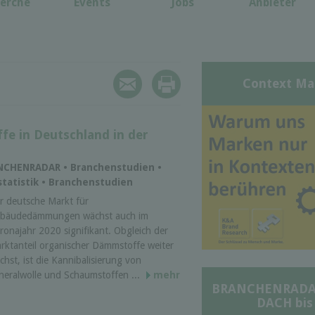
erche
Events
Jobs
Anbieter
Context Ma
fe in Deutschland in der
ANCHENRADAR • Branchenstudien •
tatistik • Branchenstudien
r deutsche Markt für
bäudedämmungen wächst auch im
ronajahr 2020 signifikant. Obgleich der
rktanteil organischer Dämmstoffe weiter
chst, ist die Kannibalisierung von
neralwolle und Schaumstoffen ...
mehr
BRANCHENRADAR 
DACH bis