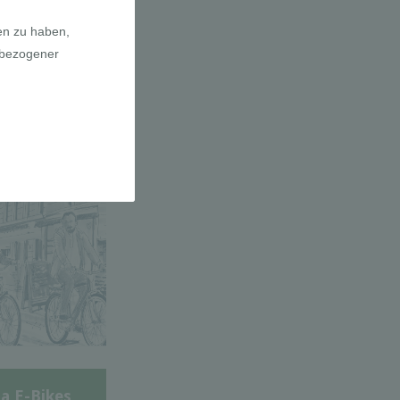
adfahrer-
gie
a E-Bikes