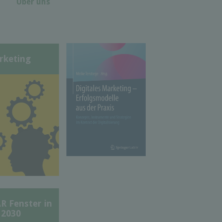
Über uns
rketing
Fenster in
 2030