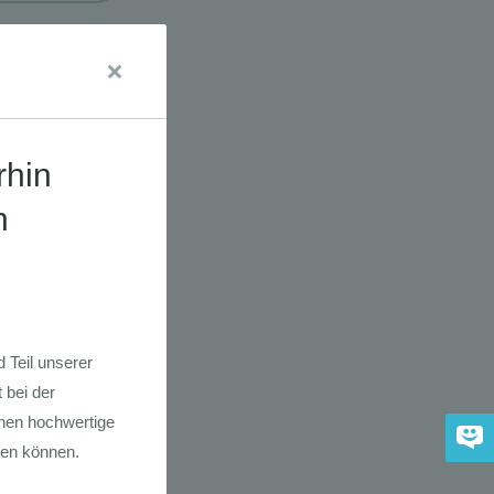
udien
dkarte der
 2030