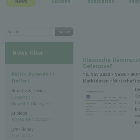
News
Studien
Busstation
Rech
Suche
News Filter
Klassische Dämmstof
Defensive?
Aktive Auswahl
( 1
18. Nov 2020 • News • BR
Marktdaten • Wirtschaftss
Treffer )
De
Branche & Thema
Ge
Sicherheit
×
Co
Umwelt & Ökologie
×
Ma
Anbieter
wä
BRANCHENRADAR
×
Mi
Jahr/Monat
Nov 2020
×