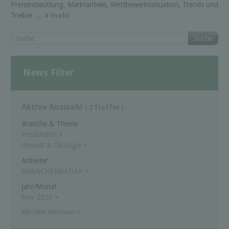
Preisentwicklung, Marktanteile, Wettbewerbssituation, Trends und
Treiber ...
mehr
Suche
News Filter
Aktive Auswahl
( 2 Treffer )
Branche & Thema
Produktion
×
Umwelt & Ökologie
×
Anbieter
BRANCHENRADAR
×
Jahr/Monat
Nov 2020
×
Alle Filter entfernen
×