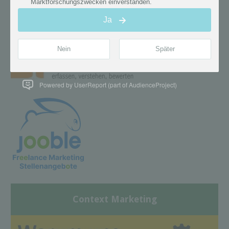
Powered by UserReport (part of AudienceProject)
Context Marketing