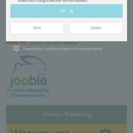
Powered by UserReport (part of AudienceProject)
Context Marketing