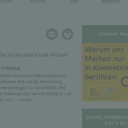
erche
Events
Jobs
Anbieter
Context Ma
der Krise online und virtuell
• Lobbying
hrend Österreichs Kulturinstitutionen
schlossen sind und die Bevölkerung
weit wie möglich zu Hause bleibt, sind
ele Erlebnisse nach wie vor verfügbar – im
b. Von ...
mehr
BRANCHENRADAR 
DACH bis