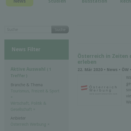
News
Studien
Busstation
Rech
Suche
News Filter
Österreich in Zeiten 
erleben
Aktive Auswahl
( 1
22. Mär 2020 • News • ÖW 
Treffer )
Wä
ge
Branche & Thema
so
Tourismus, Freizeit & Sport
vi
×
We
Wirtschaft, Politik &
Gesellschaft
×
Anbieter
Österreich Werbung
×