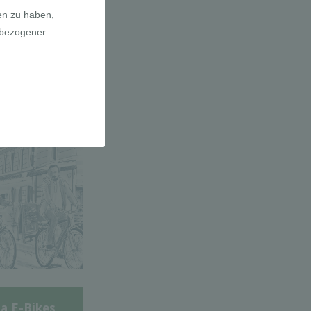
adfahrer-
gie
a E-Bikes