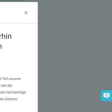
udien
dkarte der
 2030