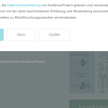
Die GIM Fahrr
Typolo
rReport (part of AudienceProject)
Pro und Contr