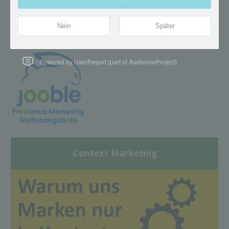
Powered by UserReport (part of AudienceProject)
Context Marketing