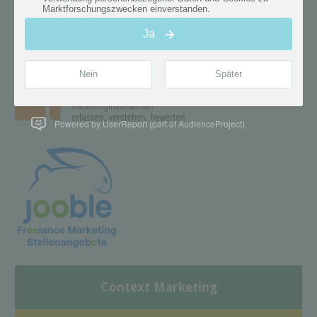
Powered by UserReport (part of AudienceProject)
Context Marketing