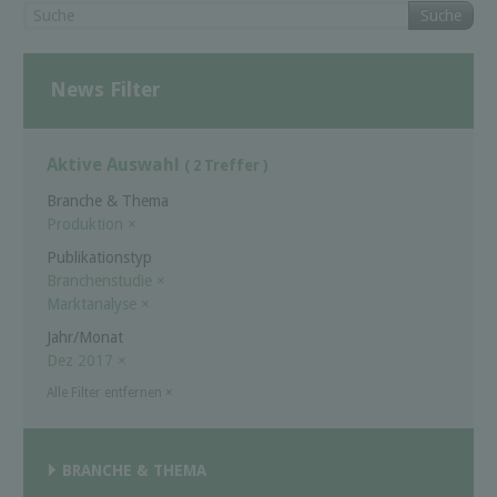
Suche
News Filter
Aktive Auswahl
( 2 Treffer )
Branche & Thema
Produktion
×
Publikationstyp
Branchenstudie
×
Marktanalyse
×
Jahr/Monat
Dez 2017
×
Alle Filter entfernen
×
BRANCHE & THEMA